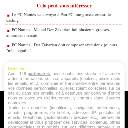
Cela peut vous intéresser
Le FC Nantes va envoyer à Pau FC une grosse erreur de
casting
FC Nantes : Michel Der Zakarian fait plusieurs grosses
annonces mercato
FC Nantes : Der Zakarian doit composer avec deux joueurs
"très négatifs"
Bienvenue
Avec 146
partenaires
, nous souhaitons stocker et accéder
à des informations sur vos appareils (cookies, pixels dans
les emails, etc.), combiner et transmettre entre partenaires
vos données personnelles, qu'elles soient collectées sur ce
site ou dans nos emails, déjà détenues par certains d'entre
nous ou obtenues ultérieurement, y compris dans d'autres
A PROPOS
contextes.
Traiter ces données (identifiants, navigation, préférences,
Qui sommes nous ?
achats, programmes de fidélité, adresses IP, postales et
emails, téléphone, géolocalisation précise, etc.) permet de
Mentions Légales
développer et vous proposer des services, contenus, offres
Publicité
commerciales et publicités sur vos différents appareils et