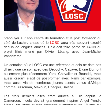
S'appuyer sur son centre de formation et la post formation du
côté de Luchin, chose où le
LOSC
aura très souvent excellé
depuis de longues années. Cela doit faire partie de l'ADN du
projet lillois mené par Olivier Létang, avec Jean-Michel
Vandamme.
Un domaine où le LOSC est une référence et cela ne date pas
d'hier : que ce soit avec des Debuchy, Cabaye, Digne Dumont
ou encore plus récemment Yoro, Chevalier et Bouaddi, mais
aussi lorsqu'il s'agit de post-former avec Rami par exemple,
mais aussi via de nombreux jeunes talents venus d'Afrique
comme Bissouma, Makoun, Chedjou, Baleba...
Les trois derniers cités étant arrivés à Lille depuis le
Cameroun, cela devrait grandement inspirer Angel Yondjo
Matah, un jeune et très prometteur attaquant de 18 ans qui