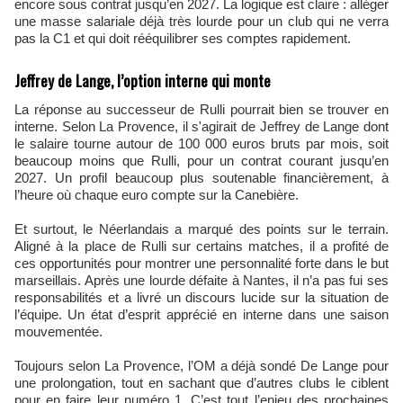
encore sous contrat jusqu’en 2027. La logique est claire : alléger
une masse salariale déjà très lourde pour un club qui ne verra
pas la C1 et qui doit rééquilibrer ses comptes rapidement.
Jeffrey de Lange, l’option interne qui monte
La réponse au successeur de Rulli pourrait bien se trouver en
interne. Selon La Provence, il s'agirait de Jeffrey de Lange dont
le salaire tourne autour de 100 000 euros bruts par mois, soit
beaucoup moins que Rulli, pour un contrat courant jusqu’en
2027. Un profil beaucoup plus soutenable financièrement, à
l’heure où chaque euro compte sur la Canebière.
Et surtout, le Néerlandais a marqué des points sur le terrain.
Aligné à la place de Rulli sur certains matches, il a profité de
ces opportunités pour montrer une personnalité forte dans le but
marseillais. Après une lourde défaite à Nantes, il n’a pas fui ses
responsabilités et a livré un discours lucide sur la situation de
l’équipe. Un état d’esprit apprécié en interne dans une saison
mouvementée.
Toujours selon La Provence, l’OM a déjà sondé De Lange pour
une prolongation, tout en sachant que d’autres clubs le ciblent
pour en faire leur numéro 1. C’est tout l’enjeu des prochaines