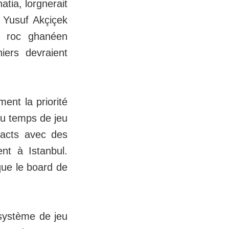
tia, lorgnerait
r Yusuf Akçiçek
le roc ghanéen
iers devraient
ent la priorité
du temps de jeu
tacts avec des
nt à Istanbul.
que le board de
 système de jeu