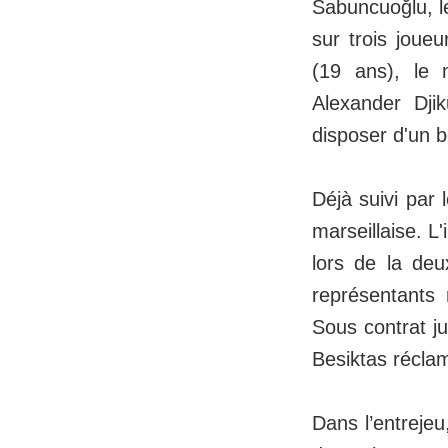
Sabuncuoğlu, le
sur trois joue
(19 ans), le 
Alexander Dji
disposer d'un b
Déjà suivi par 
marseillaise. L
lors de la deu
représentants 
Sous contrat ju
Besiktas réclam
Dans l’entrejeu