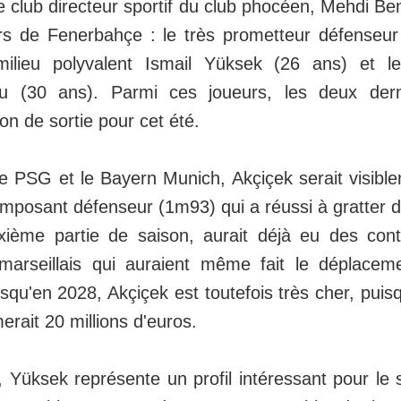
 club directeur sportif du club phocéen, Mehdi Bena
urs de Fenerbahçe : le très prometteur défenseu
milieu polyvalent Ismail Yüksek (26 ans) et 
ku (30 ans). Parmi ces joueurs, les deux dern
on de sortie pour cet été.
le PSG et le Bayern Munich, Akçiçek serait visiblem
'imposant défenseur (1m93) qui a réussi à gratter 
xième partie de saison, aurait déjà eu des con
marseillais qui auraient même fait le déplaceme
squ'en 2028, Akçiçek est toutefois très cher, puis
erait 20 millions d'euros.
, Yüksek représente un profil intéressant pour le