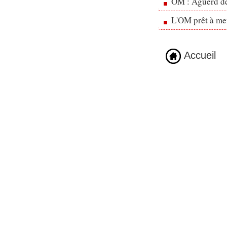
OM : Aguerd de 
L'OM prêt à men
Accueil