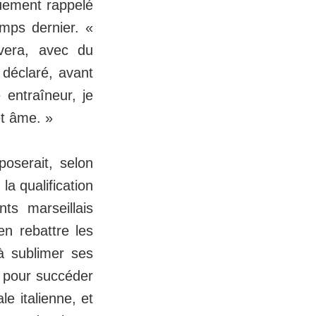
quement rappelé
emps dernier. «
ivera, avec du
 déclaré, avant
 entraîneur, je
et âme. »
poserait, selon
la qualification
ts marseillais
en rebattre les
 à sublimer ses
a pour succéder
e italienne, et