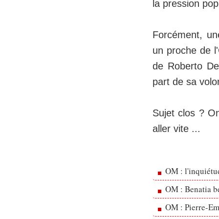
la pression pop
Forcément, une
un proche de l
de Roberto De 
part de sa vol
Sujet clos ? On
aller vite ...
OM : l'inquiét
OM : Benatia b
OM : Pierre-Emi