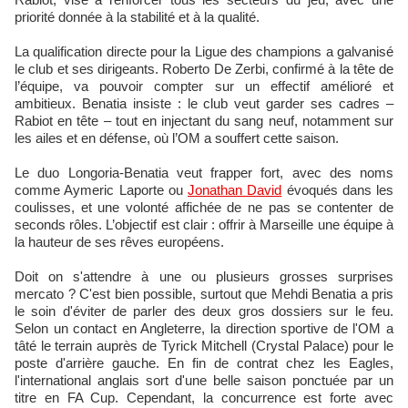
priorité donnée à la stabilité et à la qualité.
La qualification directe pour la Ligue des champions a galvanisé
le club et ses dirigeants. Roberto De Zerbi, confirmé à la tête de
l’équipe, va pouvoir compter sur un effectif amélioré et
ambitieux. Benatia insiste : le club veut garder ses cadres –
Rabiot en tête – tout en injectant du sang neuf, notamment sur
les ailes et en défense, où l’OM a souffert cette saison.
Le duo Longoria-Benatia veut frapper fort, avec des noms
comme Aymeric Laporte ou
Jonathan David
évoqués dans les
coulisses, et une volonté affichée de ne pas se contenter de
seconds rôles. L’objectif est clair : offrir à Marseille une équipe à
la hauteur de ses rêves européens.
Doit on s'attendre à une ou plusieurs grosses surprises
mercato ? C'est bien possible, surtout que Mehdi Benatia a pris
le soin d'éviter de parler des deux gros dossiers sur le feu.
Selon un contact en Angleterre, la direction sportive de l'OM a
tâté le terrain auprès de Tyrick Mitchell (Crystal Palace) pour le
poste d'arrière gauche. En fin de contrat chez les Eagles,
l'international anglais sort d'une belle saison ponctuée par un
titre en FA Cup. Cependant, la concurrence est forte avec