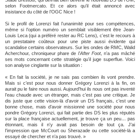
selon Footmercato. Et ce alors qu’il était annoncé avec
insistance du côté de l’OGC Nice !
Si le profil de Lorenzi fait l'unanimité pour ses compétences,
même si l’option numéro un semblait visiblement être Jean-
Louis Leca (qui a préféré rester au RC Lens), c'est le recours à
un prestataire coûteux pour une piste aussi évidente qui
scandalise certains observateurs. Sur les ondes de RMC, Walid
Acherchour, chroniqueur phare de
l'After Foot
, n'a pas mâché
ses mots concernant cette stratégie qu'il juge superflue. Voici
son analyse cinglante sur la situation :
« En fait la société, je ne sais pas combien ils vont prendre.
Mais si c’est pour nous donner Grégory Lorenzi à la fin, on
aurait pu le faire nous aussi. Aujourd’hui ils nous ont pas inventé
l’eau chaude avec un étranger, mais c’est pas une critique. Je
dis juste que cette vision-là d’avoir un DS français, c’est une
bonne chose, mais d’avoir missionné une société pour nous
pondre Grégory Lorenzi, qui fait partie des DS les plus réputés
sur la place française actuellement, je trouve ça un peu… pas
étonnant, mais il n'y avait pas besoin de tout ça. J’ai
l’impression que McCourt ou Sherazade ou cette société-là a
essayé de chercher et n’a pas trouvé. »