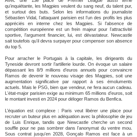
Avec une 13e place de Premier League aussi terne
qu'inquiétante, les Magpies veulent du sang neuf, du talent pur,
et surtout des buts. Selon les informations du journaliste
Sébastien Vidal, l'attaquant parisien est l’un des profils les plus
appréciés en interne chez les Magpies. Si l’absence de
compétition européenne est un frein majeur pour l'attractivité
sportive, l’argument financier, lui, est dévastateur. Newcastle
sait toutefois qu'il devra surpayer pour compenser son absence
du top 5.
Pour arracher le Portugais à la capitale, les dirigeants du
Tyneside devront sortir l’artillerie lourde. On évoque un salaire
dépassant les 8/9 millions d’euros annuels pour convaincre
Ramos de devenir le nouveau visage des Magpies, soit une
augmentation significative par rapport à ses émoluments
actuels. Mais le PSG, bien que vendeur, ne fera aucun cadeau.
L'état-major parisien exige au minimum 65 millions d’euros, soit
le montant investi en 2024 pour déloger Ramos du Benfica.
L’équation est complexe : Paris veut libérer une place pour
recruter un buteur plus en adéquation avec la philosophie de jeu
de Luis Enrique, tandis que Newcastle cherche un second
souffle pour ne pas sombrer dans l'anonymat du ventre mou.
Sous contrat jusqu'en 2028, Gonçalo Ramos est face à un