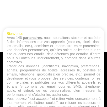
Bienvenue
Avec 146
partenaires
, nous souhaitons stocker et accéder
à des informations sur vos appareils (cookies, pixels dans
les emails, etc.), combiner et transmettre entre partenaires
vos données personnelles, qu'elles soient collectées sur ce
site ou dans nos emails, déjà détenues par certains d'entre
nous ou obtenues ultérieurement, y compris dans d'autres
A PROPOS
contextes.
Traiter ces données (identifiants, navigation, préférences,
Qui sommes nous ?
achats, programmes de fidélité, adresses IP, postales et
emails, téléphone, géolocalisation précise, etc.) permet de
Mentions Légales
développer et vous proposer des services, contenus, offres
Publicité
commerciales et publicités sur vos différents appareils et
écrans (y compris par email, courrier, SMS, téléphone,
Politique de Cookies
audio, et vidéo), de les personnaliser, d'en mesurer la
Contact
performance, et d'étudier les audiences.
Vous pouvez "tout accepter" et retirer votre consentement à
tout moment via l'icône "cookie", ou refuser les traceurs et
les activités soumises au consentement en cliquant sur la