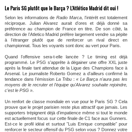
Le Paris SG plutôt que le Barça ? L'Atlético Madrid dit oui !
Selon les informations de
Radio Marca
, l'intérêt est totalement
réciproque. Julian Alvarez aurait d'ores et déjà donné sa
préférence au champion de France en titre. De son côté, la
direction de l'Atletico Madrid préfère largement vendre sa pépite
à l'étranger plutôt que de renforcer un rival direct en
championnat. Tous les voyants sont donc au vert pour Paris.
Quand l'offensive sera-t-elle lancée ? Le timing est déjà
programmé. Le PSG s’apprête à dégainer une offre XXL juste
après la finale tant attendue de la Ligue des Champions face à
Arsenal. Le journaliste Roberto Gomez a d'ailleurs confirmé la
tendance dans l'émission
La Tribu
:
« Le Barça n'aura pas les
moyens de le recruter et l’équipe qu'Alvarez souhaite rejoindre,
c’est le PSG »
.
Un renfort de classe mondiale en vue pour le Paris SG ? Cela
prouve que le projet parisien reste plus attractif que jamais. Les
supporters trépignent déjà d'impatience même si tout le monde
est actuellement focus sur cette finale de C1 face aux Gunners.
Est-ce le profil idéal et surtout "Luis Enrique compatible" pour
renforcer le secteur offensif du PSG selon vous ? Donnez votre