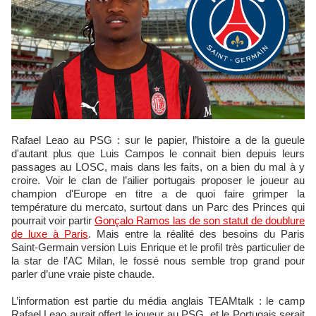
Rafael Leao au PSG : sur le papier, l’histoire a de la gueule
d'autant plus que Luis Campos le connait bien depuis leurs
passages au LOSC, mais dans les faits, on a bien du mal à y
croire. Voir le clan de l’ailier portugais proposer le joueur au
champion d'Europe en titre a de quoi faire grimper la
température du mercato, surtout dans un Parc des Princes qui
pourrait voir partir
Gonçalo Ramos las de son statut de doublure
de luxe à Paris
. Mais entre la réalité des besoins du Paris
Saint‑Germain version Luis Enrique et le profil très particulier de
la star de l’AC Milan, le fossé nous semble trop grand pour
parler d’une vraie piste chaude.
L’information est partie du média anglais TEAMtalk : le camp
Rafael Leao aurait offert le joueur au PSG, et le Portugais serait