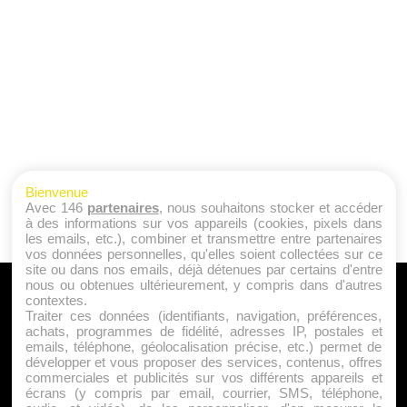
Bienvenue
Avec 146
partenaires
, nous souhaitons stocker et accéder
à des informations sur vos appareils (cookies, pixels dans
les emails, etc.), combiner et transmettre entre partenaires
vos données personnelles, qu'elles soient collectées sur ce
site ou dans nos emails, déjà détenues par certains d'entre
nous ou obtenues ultérieurement, y compris dans d'autres
A PROPOS
contextes.
Traiter ces données (identifiants, navigation, préférences,
Qui sommes nous ?
achats, programmes de fidélité, adresses IP, postales et
emails, téléphone, géolocalisation précise, etc.) permet de
Mentions Légales
développer et vous proposer des services, contenus, offres
Publicité
commerciales et publicités sur vos différents appareils et
écrans (y compris par email, courrier, SMS, téléphone,
Politique de Cookies