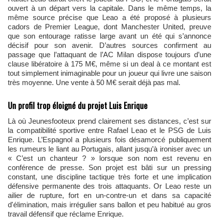
ouvert à un départ vers la capitale. Dans le même temps, la
même source précise que Leao a été proposé à plusieurs
cadors de Premier League, dont Manchester United, preuve
que son entourage ratisse large avant un été qui s’annonce
décisif pour son avenir. D’autres sources confirment au
passage que l’attaquant de l’AC Milan dispose toujours d’une
clause libératoire à 175 M€, même si un deal à ce montant est
tout simplement inimaginable pour un joueur qui livre une saison
très moyenne. Une vente à 50 M€ serait déjà pas mal.
Un profil trop éloigné du projet Luis Enrique
Là où Jeunesfooteux prend clairement ses distances, c’est sur
la compatibilité sportive entre Rafael Leao et le PSG de Luis
Enrique. L’Espagnol a plusieurs fois désamorcé publiquement
les rumeurs le liant au Portugais, allant jusqu’à ironiser avec un
« C’est un chanteur ? » lorsque son nom est revenu en
conférence de presse. Son projet est bâti sur un pressing
constant, une discipline tactique très forte et une implication
défensive permanente des trois attaquants. Or Leao reste un
ailier de rupture, fort en un‑contre‑un et dans sa capacité
d'élimination, mais irrégulier sans ballon et peu habitué au gros
travail défensif que réclame Enrique.