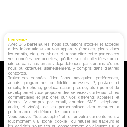
Bienvenue
Avec 146
partenaires
, nous souhaitons stocker et accéder
à des informations sur vos appareils (cookies, pixels dans
les emails, etc.), combiner et transmettre entre partenaires
vos données personnelles, qu'elles soient collectées sur ce
site ou dans nos emails, déjà détenues par certains d'entre
nous ou obtenues ultérieurement, y compris dans d'autres
A PROPOS
contextes.
Traiter ces données (identifiants, navigation, préférences,
Qui sommes nous ?
achats, programmes de fidélité, adresses IP, postales et
emails, téléphone, géolocalisation précise, etc.) permet de
Mentions Légales
développer et vous proposer des services, contenus, offres
Publicité
commerciales et publicités sur vos différents appareils et
écrans (y compris par email, courrier, SMS, téléphone,
Politique de Cookies
audio, et vidéo), de les personnaliser, d'en mesurer la
Contact
performance, et d'étudier les audiences.
Vous pouvez "tout accepter" et retirer votre consentement à
tout moment via l'icône "cookie", ou refuser les traceurs et
les activités soumises au consentement en cliquant sur la