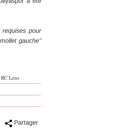
talyaspor a été
l requises pour
 mollet gauche"
e RC Lens
Partager