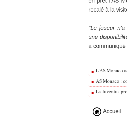
en prêt l'AS Mo
recalé à la vis
"Le joueur n’a
une disponibili
a communiqué l
L'AS Monaco ac
AS Monaco : cou
La Juventus pr
Accueil