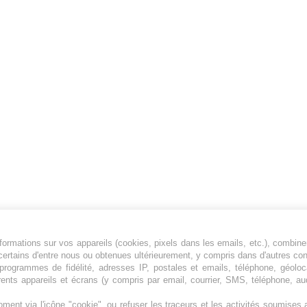
ormations sur vos appareils (cookies, pixels dans les emails, etc.), combine
Jeunesfooteux est un média sportif qui traite
certains d'entre nous ou obtenues ultérieurement, y compris dans d'autres co
principalement de l'actualité de la Ligue 1 et
, programmes de fidélité, adresses IP, postales et emails, téléphone, géolo
rents appareils et écrans (y compris par email, courrier, SMS, téléphone, aud
des grosses actualités de la Ligue 2 et du
football étranger.
ment via l'icône "cookie", ou refuser les traceurs et les activités soumise