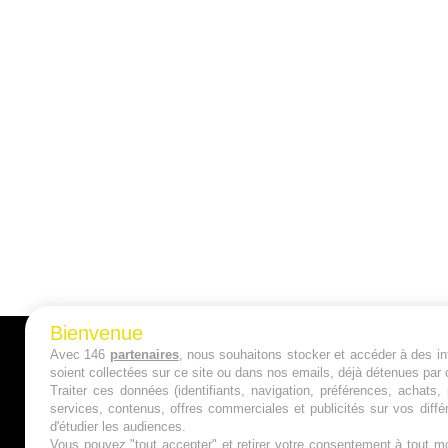
Bienvenue
Avec 146
partenaires
, nous souhaitons stocker et accéder à des inf
A PROPOS
soient collectées sur ce site ou dans nos emails, déjà détenues par 
Traiter ces données (identifiants, navigation, préférences, achats
Qui sommes nous ?
services, contenus, offres commerciales et publicités sur vos diffé
d'étudier les audiences.
Mentions Légales
Vous pouvez "tout accepter" et retirer votre consentement à tout mo