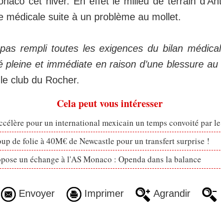
naco cet hiver. En effet le milieu de terrain d'An
ite médicale suite à un problème au mollet.
 pas rempli toutes les exigences du bilan médica
té pleine et immédiate en raison d’une blessure au
e club du Rocher.
Cela peut vous intéresser
célère pour un international mexicain un temps convoité par l
p de folie à 40M€ de Newcastle pour un transfert surprise !
opose un échange à l'AS Monaco : Openda dans la balance
Envoyer
Imprimer
Agrandir