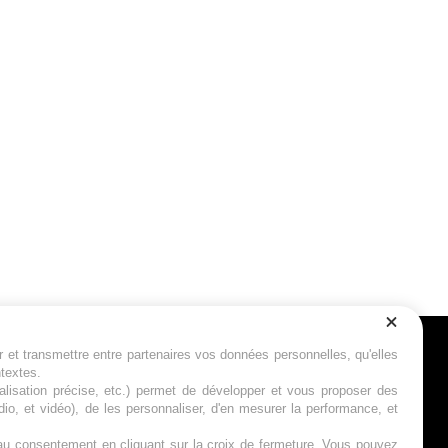
r et transmettre entre partenaires vos données personnelles, qu'elles
Suivez-nous
ntextes.
calisation précise, etc.) permet de développer et vous proposer des
io, et vidéo), de les personnaliser, d'en mesurer la performance, et
s au consentement en cliquant sur la croix de fermeture. Vous pouvez