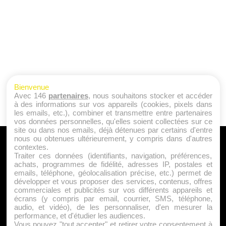
Bienvenue
Avec 146
partenaires
, nous souhaitons stocker et accéder
à des informations sur vos appareils (cookies, pixels dans
les emails, etc.), combiner et transmettre entre partenaires
vos données personnelles, qu'elles soient collectées sur ce
site ou dans nos emails, déjà détenues par certains d'entre
nous ou obtenues ultérieurement, y compris dans d'autres
A PROPOS
contextes.
Traiter ces données (identifiants, navigation, préférences,
Qui sommes nous ?
achats, programmes de fidélité, adresses IP, postales et
emails, téléphone, géolocalisation précise, etc.) permet de
Mentions Légales
développer et vous proposer des services, contenus, offres
Publicité
commerciales et publicités sur vos différents appareils et
écrans (y compris par email, courrier, SMS, téléphone,
Politique de Cookies
audio, et vidéo), de les personnaliser, d'en mesurer la
Contact
performance, et d'étudier les audiences.
Vous pouvez "tout accepter" et retirer votre consentement à