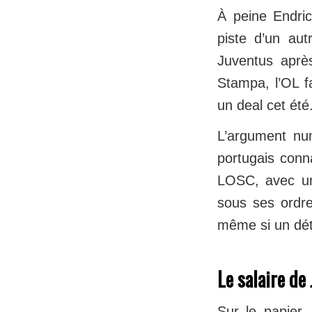
À peine Endric
piste d’un aut
Juventus après
Stampa, l’OL f
un deal cet été
L’argument nu
portugais conn
LOSC, avec un
sous ses ordre
même si un dét
Le salaire de
Sur le papier, 