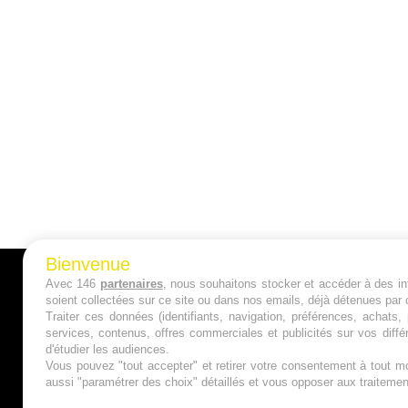
Bienvenue
Avec 146
partenaires
, nous souhaitons stocker et accéder à des inf
A PROPOS
soient collectées sur ce site ou dans nos emails, déjà détenues par 
Traiter ces données (identifiants, navigation, préférences, achats
Qui sommes nous ?
services, contenus, offres commerciales et publicités sur vos diffé
d'étudier les audiences.
Mentions Légales
Vous pouvez "tout accepter" et retirer votre consentement à tout mo
aussi "paramétrer des choix" détaillés et vous opposer aux traitem
Publicité