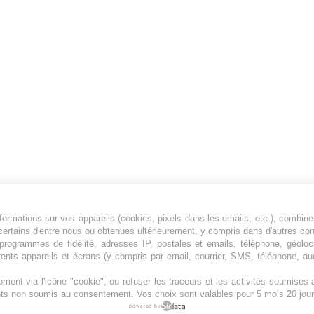
ormations sur vos appareils (cookies, pixels dans les emails, etc.), combine
Jeunesfooteux est un média sportif qui traite
certains d'entre nous ou obtenues ultérieurement, y compris dans d'autres co
principalement de l'actualité de la Ligue 1 et
, programmes de fidélité, adresses IP, postales et emails, téléphone, géolo
rents appareils et écrans (y compris par email, courrier, SMS, téléphone, aud
des grosses actualités de la Ligue 2 et du
football étranger.
ment via l'icône "cookie", ou refuser les traceurs et les activités soumise
Plan du site
|
Syndication
|
Powered by WM
ents non soumis au consentement. Vos choix sont valables pour 5 mois 20 jour
powered by