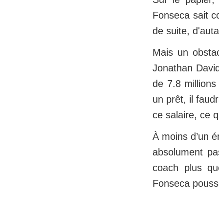
Fonseca sait co
de suite, d'au
Mais un obstacl
Jonathan David.
de 7.8 million
un prêt, il fau
ce salaire, ce 
À moins d’un é
absolument pas
coach plus que
Fonseca pousse,