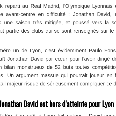
k reparti au Real Madrid, l’Olympique Lyonnais 
re avant-centre en difficulté : Jonathan David,
 une saison très mitigée, et poussé vers la so
ait partie des clubs qui se sont renseignés sur l
.
méro un de Lyon, c’est évidemment Paulo Fons
aît Jonathan David par cœur pour l’avoir dirigé 
 bilan monstrueux de 52 buts toutes compétiti
s. Un argument massue qui pourrait joueur en f
ail majeur risque de sérieusement compliquer ce d
 Jonathan David est hors d'atteinte pour Lyon
l’idée d’un prêt à Lyon fait saliver : David conn