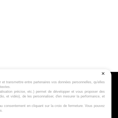
r et transmettre entre partenaires vos données personnelles, qu'elles
Suivez-nous
ntextes.
calisation précise, etc.) permet de développer et vous proposer des
io, et vidéo), de les personnaliser, d'en mesurer la performance, et
s au consentement en cliquant sur la croix de fermeture. Vous pouvez
s.