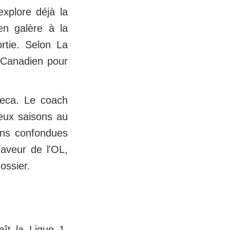
explore déjà la
 en galère à la
rtie. Selon La
e Canadien pour
eca. Le coach
deux saisons au
ons confondues
aveur de l'OL,
ossier.
aît la Ligue 1,