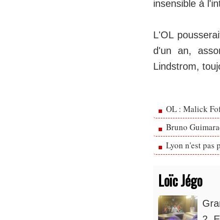
insensible à l'
L'OL pousserai
d'un an, asso
Lindstrom, touj
OL : Malick Fo
Bruno Guimarae
Lyon n'est pas 
Loïc Jégo
Gra
2. E