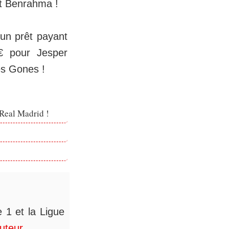
 et Benrahma !
 un prêt payant
M€ pour Jesper
es Gones !
 Real Madrid !
 1 et la Ligue
auteur