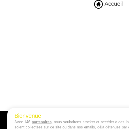
Accueil
Bienvenue
Avec 146
partenaires
, nous souhaitons stocker et accéder à des inf
A PROPOS
soient collectées sur ce site ou dans nos emails, déjà détenues par 