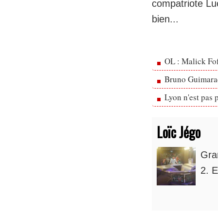
compatriote Luc
bien...
OL : Malick Fo
Bruno Guimarae
Lyon n'est pas 
Loïc Jégo
Gra
2. E