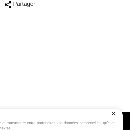
Partager
r et transmettre entre partenaires vos données personnelles, qu'elles
Suivez-nous
ntextes.