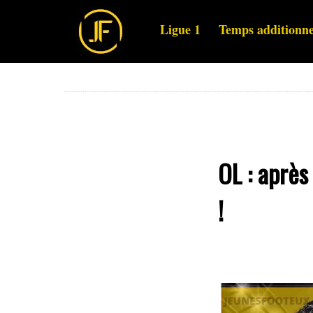
Ligue 1
Temps additionne
OL : après
!