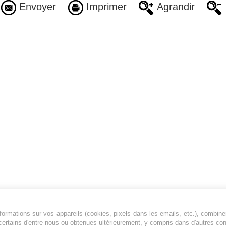
Envoyer
Imprimer
Agrandir
ormations sur vos appareils (cookies, pixels dans les emails, etc.), combine
Jeunesfooteux est un média sportif qui traite
certains d'entre nous ou obtenues ultérieurement, y compris dans d'autres co