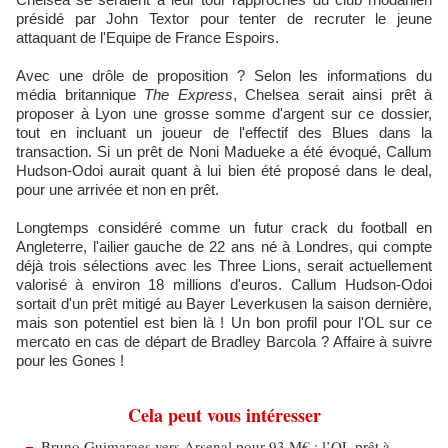
présidé par John Textor pour tenter de recruter le jeune
attaquant de l'Equipe de France Espoirs.
Avec une drôle de proposition ? Selon les informations du
média britannique
The Express
, Chelsea serait ainsi prêt à
proposer à Lyon une grosse somme d'argent sur ce dossier,
tout en incluant un joueur de l'effectif des Blues dans la
transaction. Si un prêt de Noni Madueke a été évoqué, Callum
Hudson-Odoi aurait quant à lui bien été proposé dans le deal,
pour une arrivée et non en prêt.
Longtemps considéré comme un futur crack du football en
Angleterre, l'ailier gauche de 22 ans né à Londres, qui compte
déjà trois sélections avec les Three Lions, serait actuellement
valorisé à environ 18 millions d'euros. Callum Hudson-Odoi
sortait d'un prêt mitigé au Bayer Leverkusen la saison dernière,
mais son potentiel est bien là ! Un bon profil pour l'OL sur ce
mercato en cas de départ de Bradley Barcola ? Affaire à suivre
pour les Gones !
Cela peut vous intéresser
Bruno Guimaraes vers Arsenal pour 93 M€ : l’OL prêt à