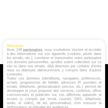
Bienvenue
Avec 146
partenaires
, nous souhaitons stocker et accéder
à des informations sur vos appareils (cookies, pixels dans
les emails, etc.), combiner et transmettre entre partenaires
vos données personnelles, qu'elles soient collectées sur ce
site ou dans nos emails, déjà détenues par certains d'entre
nous ou obtenues ultérieurement, y compris dans d'autres
A PROPOS
contextes.
Traiter ces données (identifiants, navigation, préférences,
Qui sommes nous ?
achats, programmes de fidélité, adresses IP, postales et
emails, téléphone, géolocalisation précise, etc.) permet de
Mentions Légales
développer et vous proposer des services, contenus, offres
Publicité
commerciales et publicités sur vos différents appareils et
écrans (y compris par email, courrier, SMS, téléphone,
Politique de Cookies
audio, et vidéo), de les personnaliser, d'en mesurer la
Contact
performance, et d'étudier les audiences.