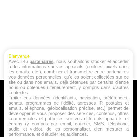
Bienvenue
Avec 146
partenaires
, nous souhaitons stocker et accéder
à des informations sur vos appareils (cookies, pixels dans
les emails, etc.), combiner et transmettre entre partenaires
vos données personnelles, qu'elles soient collectées sur ce
site ou dans nos emails, déjà détenues par certains d'entre
nous ou obtenues ultérieurement, y compris dans d'autres
A PROPOS
contextes.
Traiter ces données (identifiants, navigation, préférences,
Qui sommes nous ?
achats, programmes de fidélité, adresses IP, postales et
emails, téléphone, géolocalisation précise, etc.) permet de
Mentions Légales
développer et vous proposer des services, contenus, offres
Publicité
commerciales et publicités sur vos différents appareils et
écrans (y compris par email, courrier, SMS, téléphone,
Politique de Cookies
audio, et vidéo), de les personnaliser, d'en mesurer la
Contact
performance, et d'étudier les audiences.