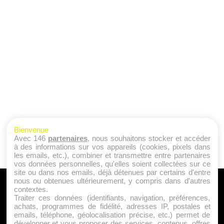
Bienvenue
Avec 146
partenaires
, nous souhaitons stocker et accéder
à des informations sur vos appareils (cookies, pixels dans
les emails, etc.), combiner et transmettre entre partenaires
vos données personnelles, qu'elles soient collectées sur ce
site ou dans nos emails, déjà détenues par certains d'entre
nous ou obtenues ultérieurement, y compris dans d'autres
A PROPOS
contextes.
Traiter ces données (identifiants, navigation, préférences,
Qui sommes nous ?
achats, programmes de fidélité, adresses IP, postales et
emails, téléphone, géolocalisation précise, etc.) permet de
Mentions Légales
développer et vous proposer des services, contenus, offres