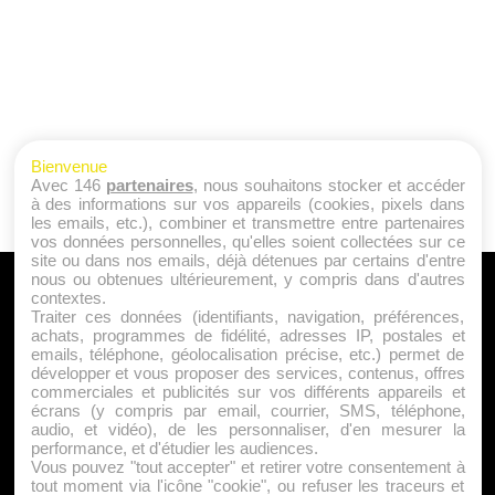
Bienvenue
Avec 146
partenaires
, nous souhaitons stocker et accéder
à des informations sur vos appareils (cookies, pixels dans
les emails, etc.), combiner et transmettre entre partenaires
vos données personnelles, qu'elles soient collectées sur ce
site ou dans nos emails, déjà détenues par certains d'entre
nous ou obtenues ultérieurement, y compris dans d'autres
A PROPOS
contextes.
Traiter ces données (identifiants, navigation, préférences,
Qui sommes nous ?
achats, programmes de fidélité, adresses IP, postales et
emails, téléphone, géolocalisation précise, etc.) permet de
Mentions Légales
développer et vous proposer des services, contenus, offres
Publicité
commerciales et publicités sur vos différents appareils et
écrans (y compris par email, courrier, SMS, téléphone,
Politique de Cookies
audio, et vidéo), de les personnaliser, d'en mesurer la
Contact
performance, et d'étudier les audiences.
Vous pouvez "tout accepter" et retirer votre consentement à
tout moment via l'icône "cookie", ou refuser les traceurs et