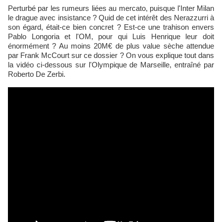
Perturbé par les rumeurs liées au mercato, puisque l'Inter Milan
le drague avec insistance ? Quid de cet intérêt des Nerazzurri à
son égard, était-ce bien concret ? Est-ce une trahison envers
Pablo Longoria et l'OM, pour qui Luis Henrique leur doit
énormément ? Au moins 20M€ de plus value sèche attendue
par Frank McCourt sur ce dossier ? On vous explique tout dans
la vidéo ci-dessous sur l'Olympique de Marseille, entraîné par
Roberto De Zerbi.