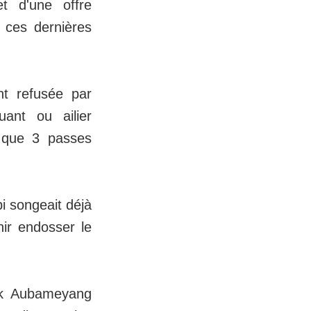
et d'une offre
 ces dernières
nt refusée par
ant ou ailier
i que 3 passes
i songeait déjà
ir endosser le
ick Aubameyang