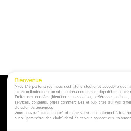
Bienvenue
Avec 146
partenaires
, nous souhaitons stocker et accéder à des inf
A PROPOS
soient collectées sur ce site ou dans nos emails, déjà détenues par 
Traiter ces données (identifiants, navigation, préférences, achats
Qui sommes nous ?
services, contenus, offres commerciales et publicités sur vos diffé
d'étudier les audiences.
Mentions Légales
Vous pouvez "tout accepter" et retirer votre consentement à tout mo
aussi "paramétrer des choix" détaillés et vous opposer aux traitem
Publicité