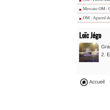
Mercato OM : Ol
OM : Aguerd de 
Loïc Jégo
Gra
2. E
Accueil