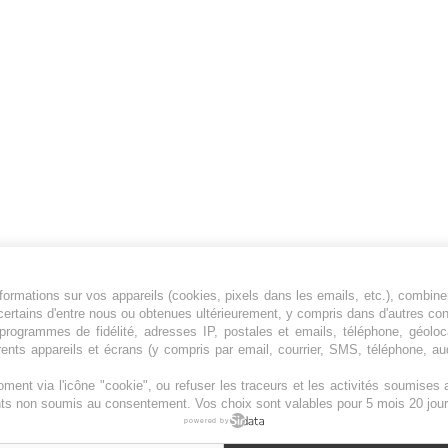
ormations sur vos appareils (cookies, pixels dans les emails, etc.), combine
Jeunesfooteux est un média sportif qui traite
certains d'entre nous ou obtenues ultérieurement, y compris dans d'autres co
principalement de l'actualité de la Ligue 1 et
, programmes de fidélité, adresses IP, postales et emails, téléphone, géolo
rents appareils et écrans (y compris par email, courrier, SMS, téléphone, aud
des grosses actualités de la Ligue 2 et du
football étranger.
ment via l'icône "cookie", ou refuser les traceurs et les activités soumise
Plan du site
|
Syndication
|
Powered by WM
ents non soumis au consentement. Vos choix sont valables pour 5 mois 20 jour
powered by