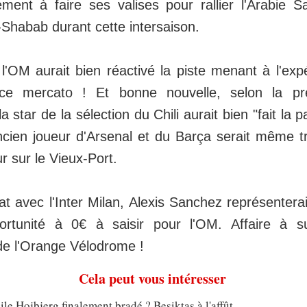
ement à faire ses valises pour rallier l'Arabie S
-Shabab durant cette intersaison.
l'OM aurait bien réactivé la piste menant à l'exp
e mercato ! Et bonne nouvelle, selon la pres
a star de la sélection du Chili aurait bien "fait la 
ancien joueur d'Arsenal et du Barça serait même t
ur sur le Vieux-Port.
at avec l'Inter Milan, Alexis Sanchez représenterai
portunité à 0€ à saisir pour l'OM. Affaire à s
de l'Orange Vélodrome !
Cela peut vous intéresser
le Hojbjerg finalement bradé ? Besiktas à l'affût