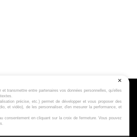
r et transmettre entre partenaires vos données personnelles, qu'elles
Suivez-nous
ntextes.
calisation précise, etc.) permet de développer et vous proposer des
io, et vidéo), de les personnaliser, d'en mesurer la performance, et
s au consentement en cliquant sur la croix de fermeture. Vous pouvez
s.