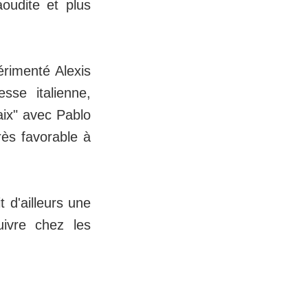
aoudite et plus
érimenté Alexis
se italienne,
paix" avec Pablo
rès favorable à
t d'ailleurs une
uivre chez les