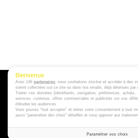
Bienvenue
Avec 146
partenaires
, nous souhaitons stocker et accéder à des inf
A PROPOS
soient collectées sur ce site ou dans nos emails, déjà détenues par 
Traiter ces données (identifiants, navigation, préférences, achats
Qui sommes nous ?
services, contenus, offres commerciales et publicités sur vos diffé
d'étudier les audiences.
Mentions Légales
Vous pouvez "tout accepter" et retirer votre consentement à tout mo
aussi "paramétrer des choix" détaillés et vous opposer aux traitem
Publicité
Politique de Cookies
Paramétrer vos choix