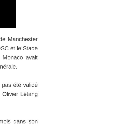
t de Manchester
OSC et le Stade
AS Monaco avait
énérale.
 pas été validé
 Olivier Létang
 mois dans son