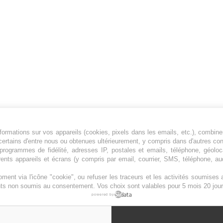
ormations sur vos appareils (cookies, pixels dans les emails, etc.), combine
Jeunesfooteux est un média sportif qui traite
certains d'entre nous ou obtenues ultérieurement, y compris dans d'autres co
principalement de l'actualité de la Ligue 1 et
, programmes de fidélité, adresses IP, postales et emails, téléphone, géolo
rents appareils et écrans (y compris par email, courrier, SMS, téléphone, aud
des grosses actualités de la Ligue 2 et du
football étranger.
ment via l'icône "cookie", ou refuser les traceurs et les activités soumise
Plan du site
|
Syndication
|
Powered by WM
ents non soumis au consentement. Vos choix sont valables pour 5 mois 20 jour
powered by