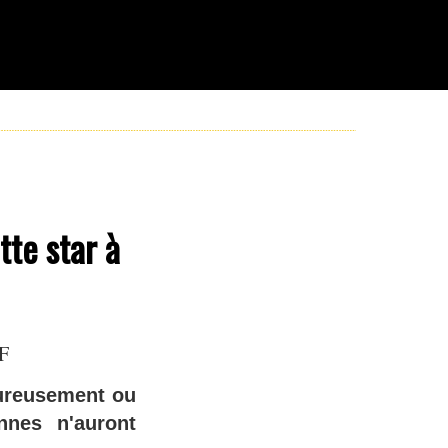
tte star à
JF
eureusement ou
nnes n'auront