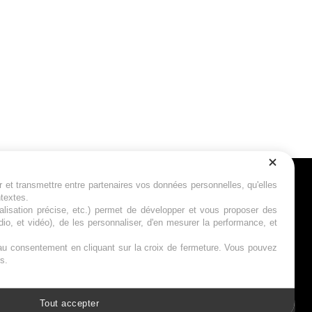
r et transmettre entre partenaires vos données personnelles, qu'elles
Suivez-nous
ntextes.
calisation précise, etc.) permet de développer et vous proposer des
io, et vidéo), de les personnaliser, d'en mesurer la performance, et
s au consentement en cliquant sur la croix de fermeture. Vous pouvez
s.
Tout accepter