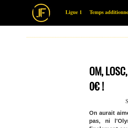
Ligue 1
Temps additionne
OM, LOSC, 
0€ !
S
On aurait aim
pas, ni l'Ol