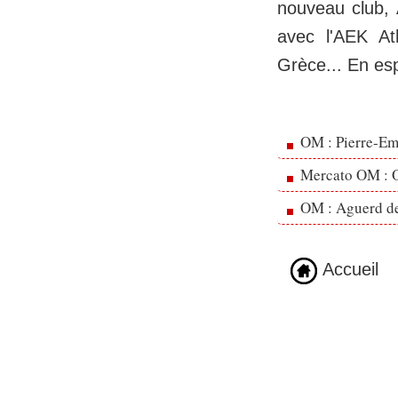
nouveau club, 
avec l'AEK At
Grèce... En esp
OM : Pierre-Emi
Mercato OM : Ol
OM : Aguerd de 
Accueil