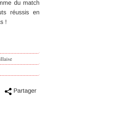
homme du match
uts réussis en
s !
llaise
Partager