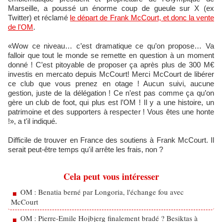
Marseille, a poussé un énorme coup de gueule sur X (ex
Twitter) et réclamé
le départ de Frank McCourt, et donc la vente
de l'OM
.
«Wow ce niveau… c’est dramatique ce qu’on propose… Va
falloir que tout le monde se remette en question à un moment
donné ! C’est pitoyable de proposer ça après plus de 300 M€
investis en mercato depuis McCourt! Merci McCourt de libérer
ce club que vous prenez en otage ! Aucun suivi, aucune
gestion, juste de la délégation ! Ce n’est pas comme ça qu’on
gère un club de foot, qui plus est l’OM ! Il y a une histoire, un
patrimoine et des supporters à respecter ! Vous êtes une honte
!», a t'il indiqué.
Difficile de trouver en France des soutiens à Frank McCourt. Il
serait peut-être temps qu'il arrête les frais, non ?
Cela peut vous intéresser
OM : Benatia berné par Longoria, l'échange fou avec
McCourt
OM : Pierre-Emile Hojbjerg finalement bradé ? Besiktas à