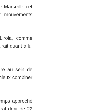
 Marseille cet
ux mouvements
 Lirola, comme
rait quant à lui
ire au sein de
t mieux combiner
gtemps approché
ral droit de 22