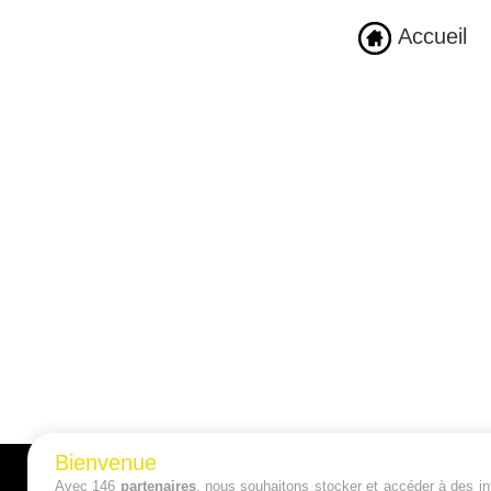
Accueil
Bienvenue
Avec 146
partenaires
, nous souhaitons stocker et accéder à des inf