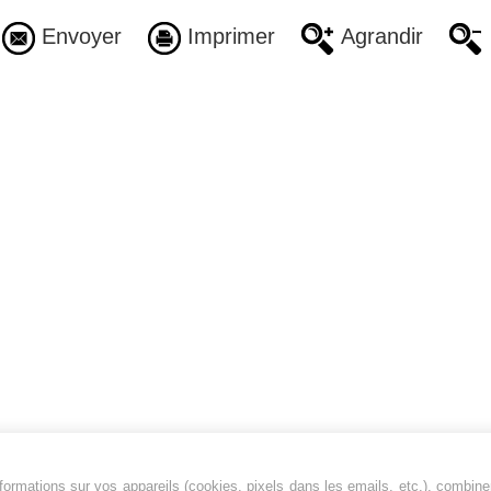
Envoyer
Imprimer
Agrandir
ormations sur vos appareils (cookies, pixels dans les emails, etc.), combine