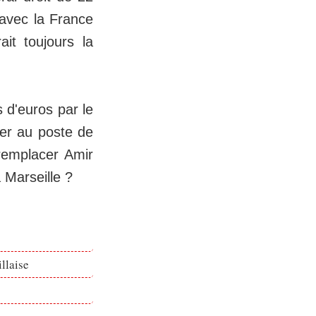
 avec la France
it toujours la
s d'euros par le
ler au poste de
 remplacer Amir
 Marseille ?
llaise