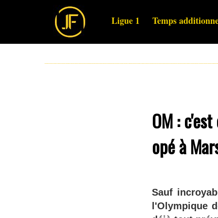
Ligue 1
Temps additionne
OM : c'est
opé à Mars
Sauf incroyab
l'Olympique d