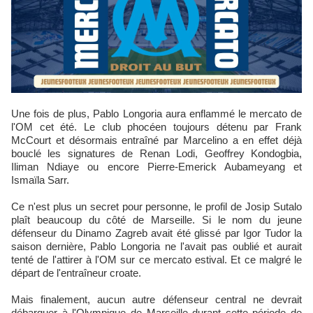
Une fois de plus, Pablo Longoria aura enflammé le mercato de
l'OM cet été. Le club phocéen toujours détenu par Frank
McCourt et désormais entraîné par Marcelino a en effet déjà
bouclé les signatures de Renan Lodi, Geoffrey Kondogbia,
Iliman Ndiaye ou encore Pierre-Emerick Aubameyang et
Ismaïla Sarr.
Ce n'est plus un secret pour personne, le profil de Josip Sutalo
plaît beaucoup du côté de Marseille. Si le nom du jeune
défenseur du Dinamo Zagreb avait été glissé par Igor Tudor la
saison dernière, Pablo Longoria ne l'avait pas oublié et aurait
tenté de l'attirer à l'OM sur ce mercato estival. Et ce malgré le
départ de l'entraîneur croate.
Mais finalement, aucun autre défenseur central ne devrait
débarquer à l'Olympique de Marseille durant cette période de