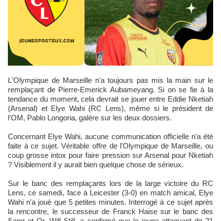
L'Olympique de Marseille n'a toujours pas mis la main sur le
remplaçant de Pierre-Emerick Aubameyang. Si on se fie à la
tendance du moment, cela devrait se jouer entre Eddie Nketiah
(Arsenal) et Elye Wahi (RC Lens), même si le président de
l'OM, Pablo Longoria, galère sur les deux dossiers.
Concernant Elye Wahi, aucune communication officielle n'a été
faite à ce sujet. Véritable offre de l'Olympique de Marseille, ou
coup grosse intox pour faire pression sur Arsenal pour Nketiah
? Visiblement il y aurait bien quelque chose de sérieux.
Sur le banc des remplaçants lors de la large victoire du RC
Lens, ce samedi, face à Leicester (3-0) en match amical, Elye
Wahi n'a joué que 5 petites minutes. Interrogé à ce sujet après
la rencontre, le successeur de Franck Haise sur le banc des
Sang et Or, Will Still, a confirmé que le jeune attaquant de 21