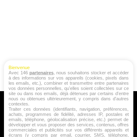
Bienvenue
Avec 146
partenaires
, nous souhaitons stocker et accéder
à des informations sur vos appareils (cookies, pixels dans
les emails, etc.), combiner et transmettre entre partenaires
vos données personnelles, qu'elles soient collectées sur ce
site ou dans nos emails, déjà détenues par certains d'entre
nous ou obtenues ultérieurement, y compris dans d'autres
A PROPOS
contextes.
Traiter ces données (identifiants, navigation, préférences,
Qui sommes nous ?
achats, programmes de fidélité, adresses IP, postales et
emails, téléphone, géolocalisation précise, etc.) permet de
Mentions Légales
développer et vous proposer des services, contenus, offres
Publicité
commerciales et publicités sur vos différents appareils et
écrans (y compris par email, courrier, SMS, téléphone,
Politique de Cookies