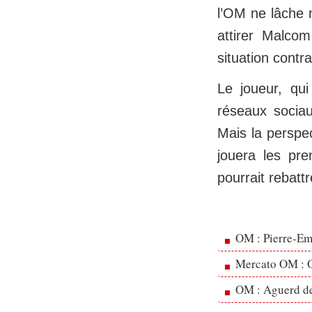
l’OM ne lâche r
attirer Malco
situation contr
Le joueur, qui
réseaux sociau
Mais la perspe
jouera les pre
pourrait rebatt
OM : Pierre-Emi
Mercato OM : Ol
OM : Aguerd de 