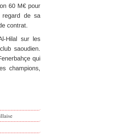
viron 60 M€ pour
 regard de sa
de contrat.
‑Hilal sur les
club saoudien.
 Fenerbahçe qui
des champions,
llaise