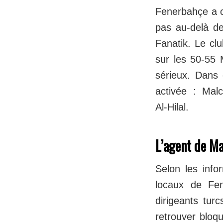
Fenerbahçe a cl
pas au‑delà d
Fanatik. Le cl
sur les 50-55
sérieux. Dans 
activée : Malc
Al‑Hilal.
L’agent de M
Selon les info
locaux de Fen
dirigeants tur
retrouver bloq