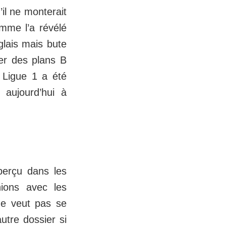
il ne monterait
me l’a révélé
glais mais bute
er des plans B
 Ligue 1 a été
 aujourd’hui à
perçu dans les
ions avec les
 ne veut pas se
utre dossier si