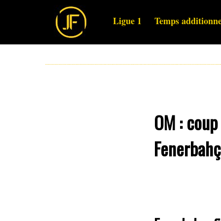
Ligue 1
Temps additionne
OM : coup 
Fenerbahç