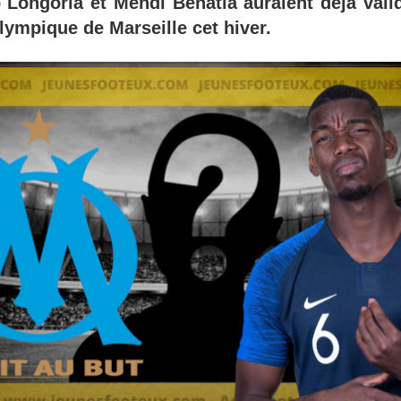
 Longoria et Mehdi Benatia auraient déjà vali
lympique de Marseille cet hiver.