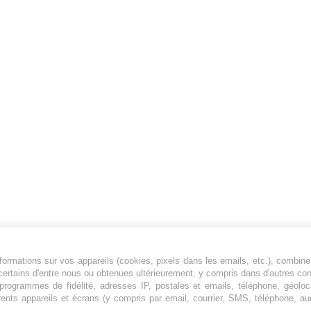
ormations sur vos appareils (cookies, pixels dans les emails, etc.), combine
Jeunesfooteux est un média sportif qui traite
certains d'entre nous ou obtenues ultérieurement, y compris dans d'autres co
principalement de l'actualité de la Ligue 1 et
, programmes de fidélité, adresses IP, postales et emails, téléphone, géolo
rents appareils et écrans (y compris par email, courrier, SMS, téléphone, aud
des grosses actualités de la Ligue 2 et du