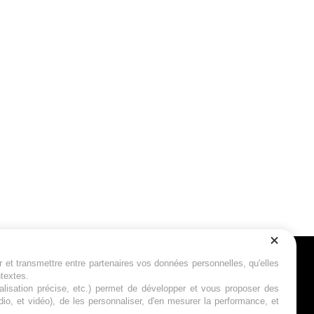
r et transmettre entre partenaires vos données personnelles, qu'elles
Suivez-nous
ntextes.
calisation précise, etc.) permet de développer et vous proposer des
io, et vidéo), de les personnaliser, d'en mesurer la performance, et