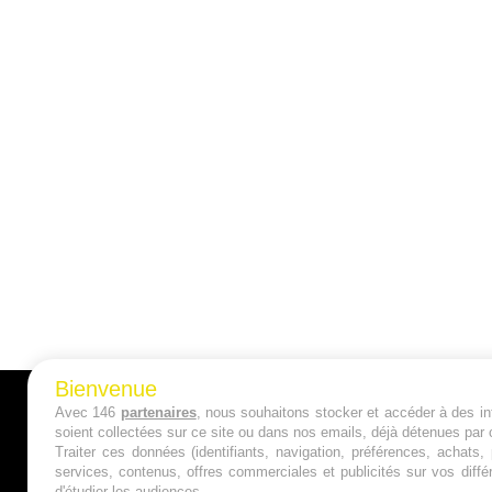
Bienvenue
Avec 146
partenaires
, nous souhaitons stocker et accéder à des inf
A PROPOS
soient collectées sur ce site ou dans nos emails, déjà détenues par 
Traiter ces données (identifiants, navigation, préférences, achats
Qui sommes nous ?
services, contenus, offres commerciales et publicités sur vos diffé
d'étudier les audiences.