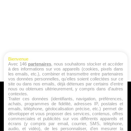
Bienvenue
Avec 146
partenaires
, nous souhaitons stocker et accéder
à des informations sur vos appareils (cookies, pixels dans
les emails, etc.), combiner et transmettre entre partenaires
vos données personnelles, qu'elles soient collectées sur ce
site ou dans nos emails, déjà détenues par certains d'entre
nous ou obtenues ultérieurement, y compris dans d'autres
A PROPOS
contextes.
Traiter ces données (identifiants, navigation, préférences,
Qui sommes nous ?
achats, programmes de fidélité, adresses IP, postales et
emails, téléphone, géolocalisation précise, etc.) permet de
Mentions Légales
développer et vous proposer des services, contenus, offres
Publicité
commerciales et publicités sur vos différents appareils et
écrans (y compris par email, courrier, SMS, téléphone,
Politique de Cookies
audio, et vidéo), de les personnaliser, d'en mesurer la