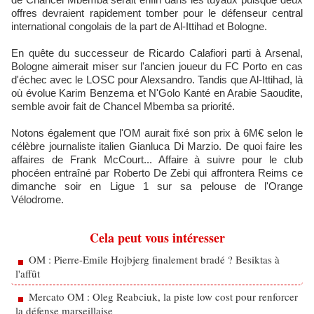
offres devraient rapidement tomber pour le défenseur central
international congolais de la part de Al-Ittihad et Bologne.
En quête du successeur de Ricardo Calafiori parti à Arsenal,
Bologne aimerait miser sur l'ancien joueur du FC Porto en cas
d'échec avec le LOSC pour Alexsandro. Tandis que Al-Ittihad, là
où évolue Karim Benzema et N'Golo Kanté en Arabie Saoudite,
semble avoir fait de Chancel Mbemba sa priorité.
Notons également que l'OM aurait fixé son prix à 6M€ selon le
célèbre journaliste italien Gianluca Di Marzio. De quoi faire les
affaires de Frank McCourt... Affaire à suivre pour le club
phocéen entraîné par Roberto De Zebi qui affrontera Reims ce
dimanche soir en Ligue 1 sur sa pelouse de l'Orange
Vélodrome.
Cela peut vous intéresser
OM : Pierre-Emile Hojbjerg finalement bradé ? Besiktas à
l'affût
Mercato OM : Oleg Reabciuk, la piste low cost pour renforcer
la défense marseillaise