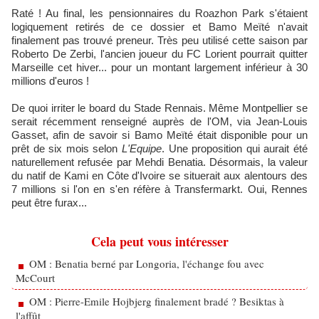
Raté ! Au final, les pensionnaires du Roazhon Park s'étaient
logiquement retirés de ce dossier et Bamo Meïté n'avait
finalement pas trouvé preneur. Très peu utilisé cette saison par
Roberto De Zerbi, l'ancien joueur du FC Lorient pourrait quitter
Marseille cet hiver... pour un montant largement inférieur à 30
millions d'euros !
De quoi irriter le board du Stade Rennais. Même Montpellier se
serait récemment renseigné auprès de l'OM, via Jean-Louis
Gasset, afin de savoir si Bamo Meïté était disponible pour un
prêt de six mois selon
L'Equipe
. Une proposition qui aurait été
naturellement refusée par Mehdi Benatia. Désormais, la valeur
du natif de Kami en Côte d'Ivoire se situerait aux alentours des
7 millions si l'on en s'en réfère à Transfermarkt. Oui, Rennes
peut être furax...
Cela peut vous intéresser
OM : Benatia berné par Longoria, l'échange fou avec
McCourt
OM : Pierre-Emile Hojbjerg finalement bradé ? Besiktas à
l'affût