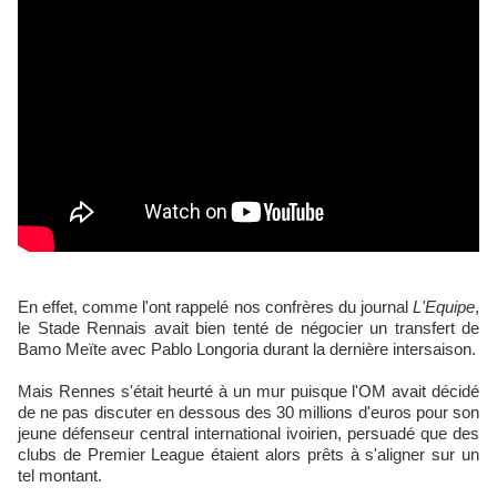
En effet, comme l'ont rappelé nos confrères du journal
L'Equipe
,
le Stade Rennais avait bien tenté de négocier un transfert de
Bamo Meïte avec Pablo Longoria durant la dernière intersaison.
Mais Rennes s'était heurté à un mur puisque l'OM avait décidé
de ne pas discuter en dessous des 30 millions d'euros pour son
jeune défenseur central international ivoirien, persuadé que des
clubs de Premier League étaient alors prêts à s'aligner sur un
tel montant.