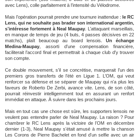
avec Lens), colle parfaitement à l’intensité du Vélodrome.
Mais l’opération pourrait prendre une tournure inattendue :
le RC
Lens, qui ne souhaite pas brader son international argentin,
s’intéresse fortement à Neal Maupay
. L’attaquant marseillais,
en manque de temps de jeu (4 buts, 4 passes décisives en 22
matchs), plaît beaucoup au board lensois.
Un échange
Medina-Maupay
, assorti d’une compensation financière,
faciliterait l’accord final et permettrait à chaque club d’y trouver
son compte.
Ce double mouvement, s’il se concrétise, marquerait l’un des
premiers gros transferts de l’été en Ligue 1. L’OM, qui veut
renforcer sa défense et se séparer de Maupay qui n'a plus les
faveurs de Roberto De Zerbi, avance vite. Lens, de son côté,
pourrait réinvestir intelligemment tout en assurant un renfort
immédiat en attaque. À suivre dans les prochains jours.
Mais en tout cas une chose est sûre, les supporters lensois ne
veulent pas entendre parler de Neal Maupay. La raison ? Pour
chambrer le RC Lens après la victoire de l'OM en décembre
dernier (1-3), Neal Maupay s'était amusé à mettre la chanson
Les Corons de Pierre Bachelet en fond d'un selfie avec un air