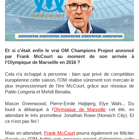
Et si c'était enfin le vrai OM Champions Project annoncé
par Frank McCourt au moment de son arrivée à
l'Olympique de Marseille en 2016 ?
Cela n'a échappé à personne : bien que privé de compétition
européenne cette saison, l'OM réalise sûrement son mercato le
plus impressionnant de l'ère McCourt, grâce aux réseaux de
Pablo Longoria et Mehdi Benatia.
Mason Greenwood, Pierre-Emile Højbjerg, Elye Wahi... Du
lourd a débarqué à l'
Olympique de Marseille
cet été, en
attendant le très prometteur Jonathan Rowe (Norwich City). Et
ce n'est pas fini !
Mais en attendant,
Frank McCourt
pourra également se féliciter
d'avoir vu l'OM battre son nouveau record d'abonnées cette