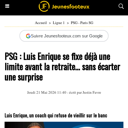
Accueil
>
Ligue 1
>
PSG - Paris SG
Suivre Jeunesfooteux.com sur Google
PSG : Luis Enrique se fixe déjà une
limite avant la retraite… sans écarter
une surprise
Jeudi 21 Mai 2026 11:40 - écrit par
Justin Favre
Luis Enrique, un coach qui refuse de vieillir sur le banc