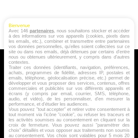
Bienvenue
Avec 146
partenaires
, nous souhaitons stocker et accéder
à des informations sur vos appareils (cookies, pixels dans
les emails, etc.), combiner et transmettre entre partenaires
vos données personnelles, qu'elles soient collectées sur ce
site ou dans nos emails, déjà détenues par certains d'entre
nous ou obtenues ultérieurement, y compris dans d'autres
A PROPOS
contextes.
Traiter ces données (identifiants, navigation, préférences,
Qui sommes nous ?
achats, programmes de fidélité, adresses IP, postales et
emails, téléphone, géolocalisation précise, etc.) permet de
Mentions Légales
développer et vous proposer des services, contenus, offres
Publicité
commerciales et publicités sur vos différents appareils et
écrans (y compris par email, courrier, SMS, téléphone,
Politique de Cookies
audio, et vidéo), de les personnaliser, d'en mesurer la
Contact
performance, et d'étudier les audiences.
Vous pouvez "tout accepter" et retirer votre consentement à
tout moment via l'icône "cookie", ou refuser les traceurs et
les activités soumises au consentement en cliquant sur la
Jeunesfooteux est un média sportif qui traite principalement de
croix de fermeture. Vous pouvez aussi "paramétrer des
l'actualité de la Ligue 1 et des grosses actualités de la Ligue 2 et
choix" détaillés et vous opposer aux traitements non soumis
au consentement. Vos choix sont valables pour 5 mois 20
du football étranger.