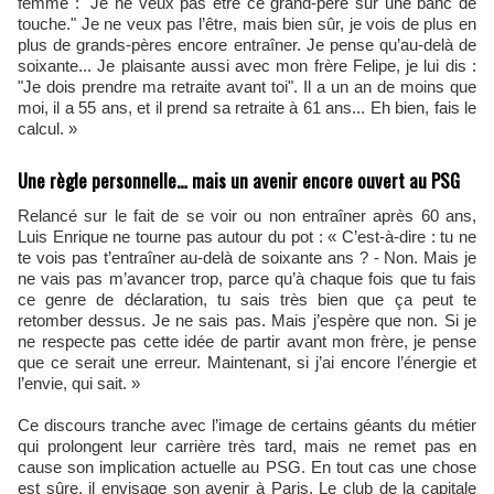
femme : "Je ne veux pas être ce grand-père sur une banc de
touche." Je ne veux pas l’être, mais bien sûr, je vois de plus en
plus de grands-pères encore entraîner. Je pense qu’au-delà de
soixante... Je plaisante aussi avec mon frère Felipe, je lui dis :
"Je dois prendre ma retraite avant toi". Il a un an de moins que
moi, il a 55 ans, et il prend sa retraite à 61 ans... Eh bien, fais le
calcul. »
Une règle personnelle… mais un avenir encore ouvert au PSG
Relancé sur le fait de se voir ou non entraîner après 60 ans,
Luis Enrique ne tourne pas autour du pot : « C’est-à-dire : tu ne
te vois pas t’entraîner au-delà de soixante ans ? - Non. Mais je
ne vais pas m’avancer trop, parce qu’à chaque fois que tu fais
ce genre de déclaration, tu sais très bien que ça peut te
retomber dessus. Je ne sais pas. Mais j’espère que non. Si je
ne respecte pas cette idée de partir avant mon frère, je pense
que ce serait une erreur. Maintenant, si j’ai encore l’énergie et
l’envie, qui sait. »
Ce discours tranche avec l’image de certains géants du métier
qui prolongent leur carrière très tard, mais ne remet pas en
cause son implication actuelle au PSG. En tout cas une chose
est sûre, il envisage son avenir à Paris. Le club de la capitale