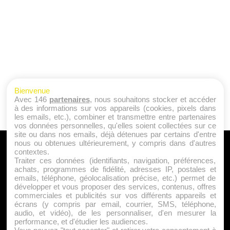
Bienvenue
Avec 146
partenaires
, nous souhaitons stocker et accéder
à des informations sur vos appareils (cookies, pixels dans
les emails, etc.), combiner et transmettre entre partenaires
vos données personnelles, qu'elles soient collectées sur ce
site ou dans nos emails, déjà détenues par certains d'entre
nous ou obtenues ultérieurement, y compris dans d'autres
A PROPOS
contextes.
Traiter ces données (identifiants, navigation, préférences,
Qui sommes nous ?
achats, programmes de fidélité, adresses IP, postales et
emails, téléphone, géolocalisation précise, etc.) permet de
Mentions Légales
développer et vous proposer des services, contenus, offres
Publicité
commerciales et publicités sur vos différents appareils et
écrans (y compris par email, courrier, SMS, téléphone,
Politique de Cookies
audio, et vidéo), de les personnaliser, d'en mesurer la
Contact
performance, et d'étudier les audiences.