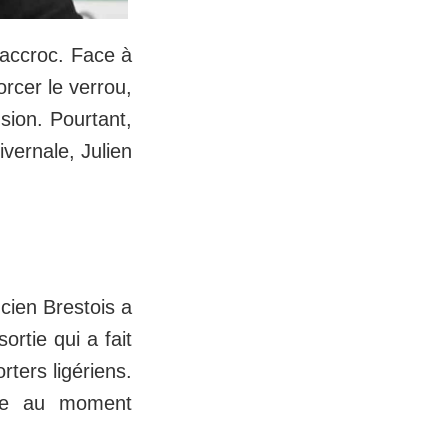
 accroc. Face à
rcer le verrou,
sion. Pourtant,
ivernale, Julien
cien Brestois a
rtie qui a fait
ters ligériens.
gée au moment