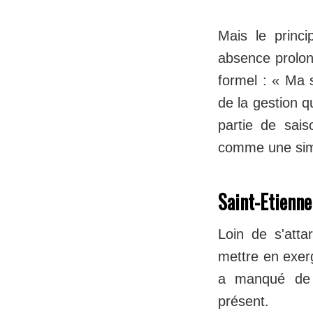
Mais le princ
absence prolong
formel : « Ma s
de la gestion q
partie de sais
comme une sim
Saint-Etienne
Loin de s'atta
mettre en exergu
a manqué de t
présent.