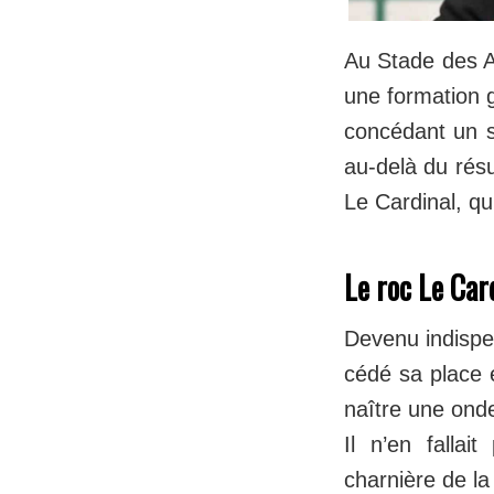
Au Stade des A
une formation g
concédant un sc
au-delà du résu
Le Cardinal, qui
Le roc Le Car
Devenu indispen
cédé sa place e
naître une onde
Il n’en falla
charnière de la