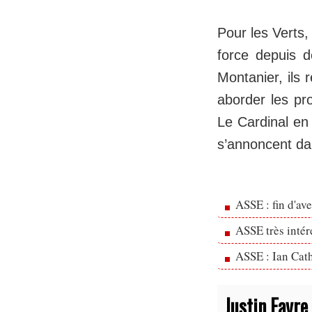
Pour les Verts, 
force depuis 
Montanier, ils 
aborder les pr
Le Cardinal en 
s’annoncent da
ASSE : fin d'av
ASSE très inté
ASSE : Ian Cath
Justin Favre