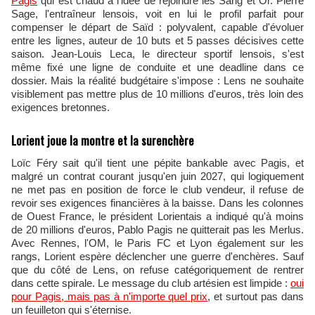
Pagis
qui est chaud à l'idée de rejoindre les Sang et Or. Pierre
Sage, l'entraîneur lensois, voit en lui le profil parfait pour
compenser le départ de Saïd : polyvalent, capable d'évoluer
entre les lignes, auteur de 10 buts et 5 passes décisives cette
saison. Jean-Louis Leca, le directeur sportif lensois, s'est
même fixé une ligne de conduite et une deadline dans ce
dossier. Mais la réalité budgétaire s'impose : Lens ne souhaite
visiblement pas mettre plus de 10 millions d'euros, très loin des
exigences bretonnes.
Lorient joue la montre et la surenchère
Loïc Féry sait qu'il tient une pépite bankable avec Pagis, et
malgré un contrat courant jusqu'en juin 2027, qui logiquement
ne met pas en position de force le club vendeur, il refuse de
revoir ses exigences financières à la baisse. Dans les colonnes
de Ouest France, le président Lorientais a indiqué qu'à moins
de 20 millions d'euros, Pablo Pagis ne quitterait pas les Merlus.
Avec Rennes, l'OM, le Paris FC et Lyon également sur les
rangs, Lorient espère déclencher une guerre d'enchères. Sauf
que du côté de Lens, on refuse catégoriquement de rentrer
dans cette spirale. Le message du club artésien est limpide :
oui
pour Pagis, mais pas à n'importe quel prix
, et surtout pas dans
un feuilleton qui s'éternise.