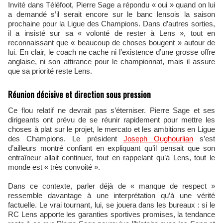
Invité dans Téléfoot, Pierre Sage a répondu « oui » quand on lui
a demandé s’il serait encore sur le banc lensois la saison
prochaine pour la Ligue des Champions. Dans d’autres sorties,
il a insisté sur sa « volonté de rester à Lens », tout en
reconnaissant que « beaucoup de choses bougent » autour de
lui. En clair, le coach ne cache ni l’existence d’une grosse offre
anglaise, ni son attirance pour le championnat, mais il assure
que sa priorité reste Lens.
Réunion décisive et direction sous pression
Ce flou relatif ne devrait pas s’éterniser. Pierre Sage et ses
dirigeants ont prévu de se réunir rapidement pour mettre les
choses à plat sur le projet, le mercato et les ambitions en Ligue
des Champions. Le président
Joseph Oughourlian
s’est
d’ailleurs montré confiant en expliquant qu’il pensait que son
entraîneur allait continuer, tout en rappelant qu’à Lens, tout le
monde est « très convoité ».
Dans ce contexte, parler déjà de « manque de respect »
ressemble davantage à une interprétation qu’à une vérité
factuelle. Le vrai tournant, lui, se jouera dans les bureaux : si le
RC Lens apporte les garanties sportives promises, la tendance