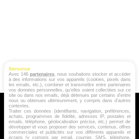
Bienvenue
Avec 146
partenaires
, nous souhaitons stocker et accéder
à des informations sur vos appareils (cookies, pixels dans
les emails, etc.), combiner et transmettre entre partenaires
vos données personnelles, qu'elles soient collectées sur ce
site ou dans nos emails, déjà détenues par certains d'entre
nous ou obtenues ultérieurement, y compris dans d'autres
A PROPOS
contextes.
Traiter ces données (identifiants, navigation, préférences,
Qui sommes nous ?
achats, programmes de fidélité, adresses IP, postales et
emails, téléphone, géolocalisation précise, etc.) permet de
Mentions Légales
développer et vous proposer des services, contenus, offres
Publicité
commerciales et publicités sur vos différents appareils et
écrans (y compris par email, courrier, SMS, téléphone,
Politique de Cookies