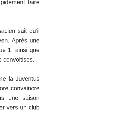
apidement faire
cien sait qu’il
péen. Après une
ue 1, ainsi que
 convoitises.
mme la Juventus
ore convaincre
ns une saison
er vers un club