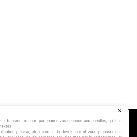
r et transmettre entre partenaires vos données personnelles, qu'elles
Suivez-nous
ntextes.
calisation précise, etc.) permet de développer et vous proposer des