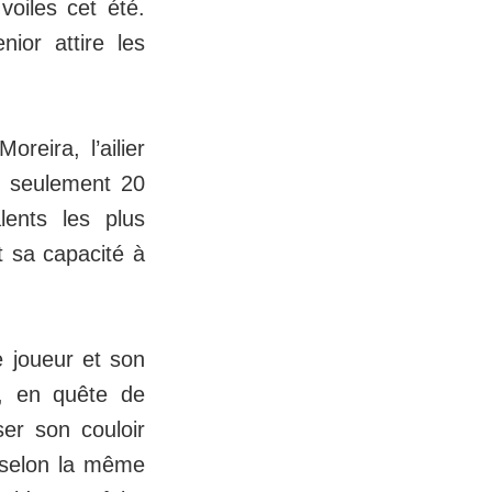
oiles cet été.
ior attire les
reira, l’ailier
À seulement 20
ents les plus
t sa capacité à
e joueur et son
e, en quête de
ser son couloir
s selon la même