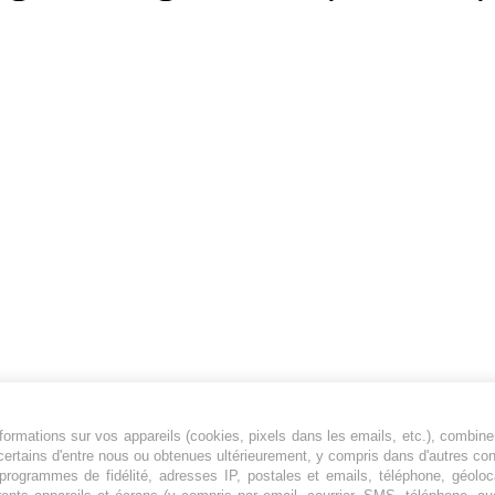
ormations sur vos appareils (cookies, pixels dans les emails, etc.), combine
Jeunesfooteux est un média sportif qui traite
certains d'entre nous ou obtenues ultérieurement, y compris dans d'autres co
principalement de l'actualité de la Ligue 1 et
, programmes de fidélité, adresses IP, postales et emails, téléphone, géolo