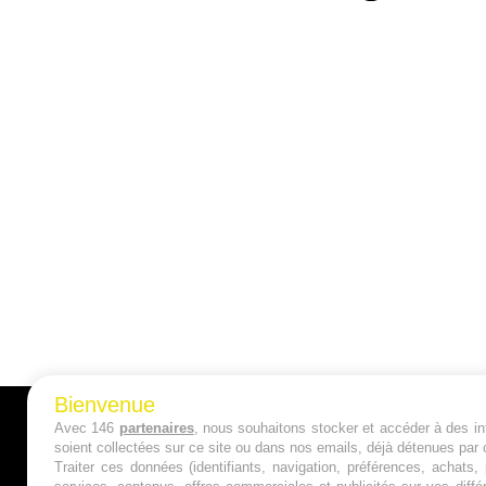
Bienvenue
Avec 146
partenaires
, nous souhaitons stocker et accéder à des inf
A PROPOS
soient collectées sur ce site ou dans nos emails, déjà détenues par 
Traiter ces données (identifiants, navigation, préférences, achats
Qui sommes nous ?