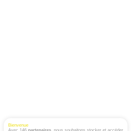
Bienvenue
Avec 146
partenaires
, nous souhaitons stocker et accéder