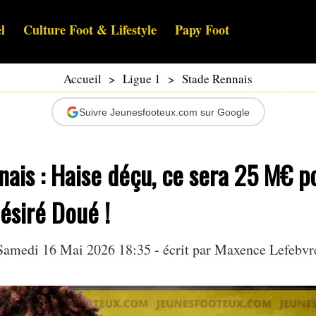
l
Culture Foot & Lifestyle
Papy Foot
Accueil
>
Ligue 1
>
Stade Rennais
Suivre Jeunesfooteux.com sur Google
ais : Haise déçu, ce sera 25 M€ p
ésiré Doué !
Samedi 16 Mai 2026 18:35 - écrit par Maxence Lefebvr