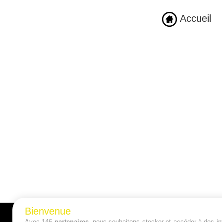
Accueil
Bienvenue
Avec 146
partenaires
, nous souhaitons stocker et accéder à des inf