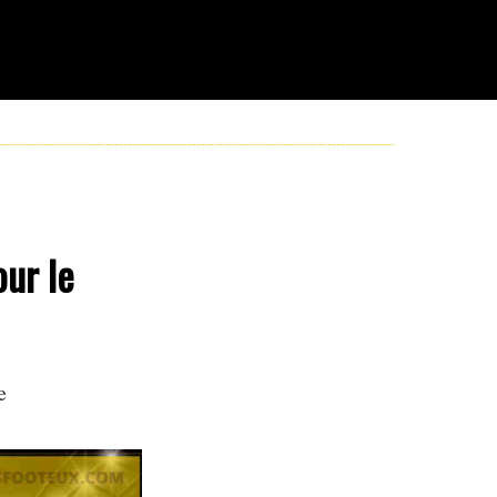
our le
e