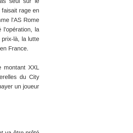
as seul sur le
 faisait rage en
comme l'AS Rome
l’opération, la
rix-là, la lutte
 en France.
 le montant XXL
erelles du City
payer un joueur
t va être prêté