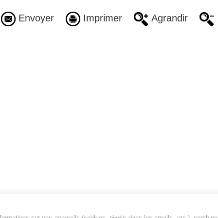
Envoyer
Imprimer
Agrandir
ormations sur vos appareils (cookies, pixels dans les emails, etc.), combine