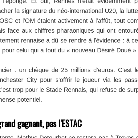
é l’éponge. Et oui, Rennes n'était évidemment p
cher la signature du néo-international U20, la lutte
LOSC et l'OM étaient activement à l'affût, tout 
s face aux chiffres pharaoniques qui ont entouré 
utement rennaise a dû se rendre à l'évidence : à ce p
e pour celui qui a tout du « nouveau Désiré Doué »
ancier : un chèque de 25 millions d'euros. C’est
chester City pour s'offrir le joueur via les pass
est trop pour le Stade Rennais, qui refuse de sur
ense potentiel.
grand gagnant, pas l'ESTAC
tente, Mathys Detourbet ne restera pas à Troyes e