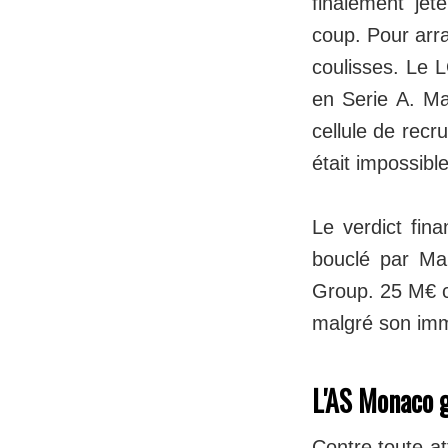
finalement jet
coup. Pour arra
coulisses. Le 
en Serie A. Mai
cellule de recr
était impossibl
Le verdict fin
bouclé par Man
Group. 25 M€ c'
malgré son imm
L'AS Monaco 
Contre toute at