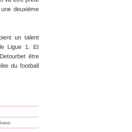
r une deuxième
ient un talent
de Ligue 1. Et
Detourbet être
ite du football
louse