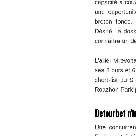
capacité à couv
une opportunit
breton fonce.
Désiré, le dos
connaître un d
L’ailier virevo
ses 3 buts et 6
short-list du S
Roazhon Park pa
Detourbet n'i
Une concurren