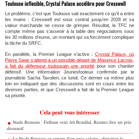
Toulouse inflexible, Crystal Palace accélère pour Cresswell
Le problème, c’est que Toulouse sait exactement ce qu’il a entre
les mains : Cresswell est sous contrat jusqu’en 2028 et sa
valeur marchande ne cesse de grimper. Résultat, le TFC ne
compte même pas s’asseoir à la table des négociations sous
les 30 millions d’euros, un montant qui va forcément compliquer
la tâche du SRFC.
En parallèle, la Premier League s’active :
Crystal Palace, où
Pierre Sage s'attend à un possible départ de Maxence Lacroix,
a fait du défenseur toulousain une priorité
pour son chantier
défensif. Une information Jeunesfooteux confirmée par le
journaliste Sacha Tavolieri, ce lundi. Ce dernier va même plus
loin en indiquant que des discussions sont en cours entre les
diverses parties, et que Cresswell a fait de la Premier League
sa priorité.
Cela peut vous intéresser
Stade Rennais : Fulham veut Aït Boudlal, Rennes fixe un prix
dissuasif
Le Stade Rennais se sépare d'un gros salaire : direction la