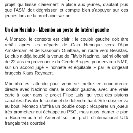
projet qui laisse clairement la place aux jeunes, d'autant plus
que l'ASM doit dégraisser, et compte bien s'appuyer sur ces
jeunes lors de la prochaine saison.
Un duo Nazinho - Mbemba au poste de latéral gauche
À Monaco, le contexte est clair : le couloir gauche doit être
rebâti après les départs de Caio Henrique vers l’Ajax
Amsterdam et de Kassoum Ouattara, en route vers Besiktas.
Le club a déjà bouclé la venue de Flávio Nazinho, latéral offensif
de 22 ans en provenance du Cercle Bruges, pour environ 5 M€,
sur un accord jugé « honnête et équitable » par le dirigeant
brugeois Klaas Reynaert.
Mbemba est attendu pour venir se mettre en concurrence
directe avec Nazinho dans le couloir gauche, avec une vraie
carte à jouer dans le projet Filipe Luis, qui veut des pistons
capables d’avaler le couloir et de défendre haut. Si le dossier va
au bout, Monaco s’offrira un double coup : récupérer un joueur
très prometteur qui échappe au PSG, mais aussi damer le pion
à Bournemouth et Arsenal sur un profil d’international U19
français très courtisé.