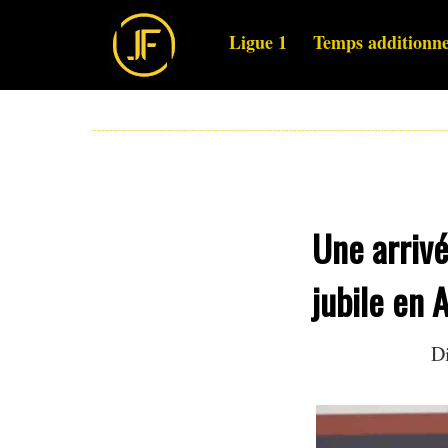
Ligue 1
Temps additionne
Une arrivé
jubile en A
D