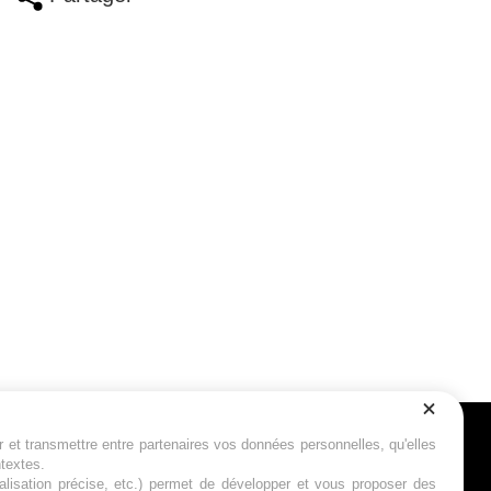
r et transmettre entre partenaires vos données personnelles, qu'elles
Suivez-nous
ntextes.
calisation précise, etc.) permet de développer et vous proposer des