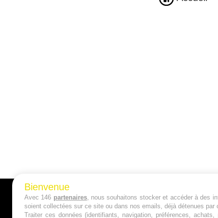
Bienvenue
Avec 146
partenaires
, nous souhaitons stocker et accéder à des inf
A PROPOS
soient collectées sur ce site ou dans nos emails, déjà détenues par 
Traiter ces données (identifiants, navigation, préférences, achats