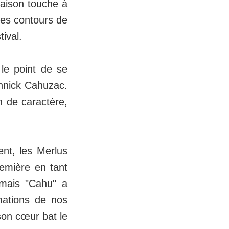
saison touche à
les contours de
tival.
 le point de se
annick Cahuzac.
n de caractère,
ent, les Merlus
emière en tant
, mais "Cahu" a
rmations de nos
 son cœur bat le