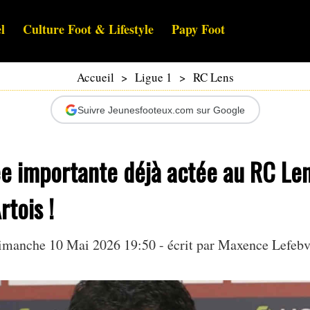
l
Culture Foot & Lifestyle
Papy Foot
Accueil
>
Ligue 1
>
RC Lens
Suivre Jeunesfooteux.com sur Google
e importante déjà actée au RC Len
rtois !
imanche 10 Mai 2026 19:50 - écrit par Maxence Lefebv