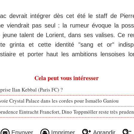
c devrait intégrer dès cet été le staff de Pie
ne viendrait pas seul : la rumeur évoque la poss
 jeune talent de Lorient, dans ses valises. Ce re
tte grinta et cette identité "sang et or" indis
stiaire et porter haut les ambitions lensoises l
Cela peut vous intéresser
rprise Ilan Kebbal (Paris FC) ?
voie Crystal Palace dans les cordes pour Ismaëlo Ganiou
prudence Eintracht Francfort, Dino Toppmöller reste très pruden
Envoyer
Imprimer
Agrandir