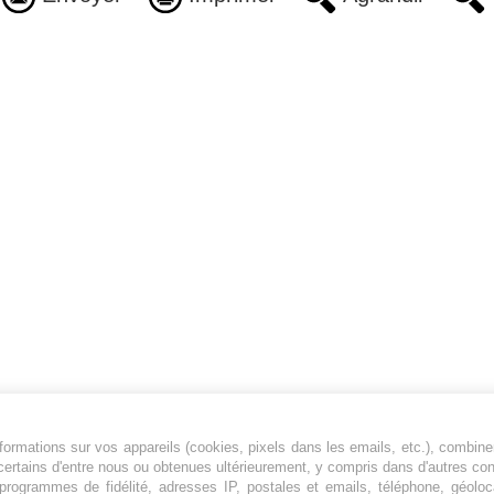
ormations sur vos appareils (cookies, pixels dans les emails, etc.), combine
Jeunesfooteux est un média sportif qui traite
certains d'entre nous ou obtenues ultérieurement, y compris dans d'autres co
principalement de l'actualité de la Ligue 1 et
, programmes de fidélité, adresses IP, postales et emails, téléphone, géolo