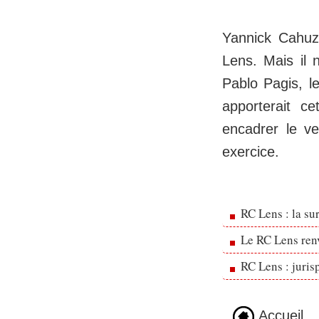
Yannick Cahuza
Lens. Mais il 
Pablo Pagis, le
apporterait ce
encadrer le ve
exercice.
RC Lens : la su
Le RC Lens ren
RC Lens : juris
Accueil