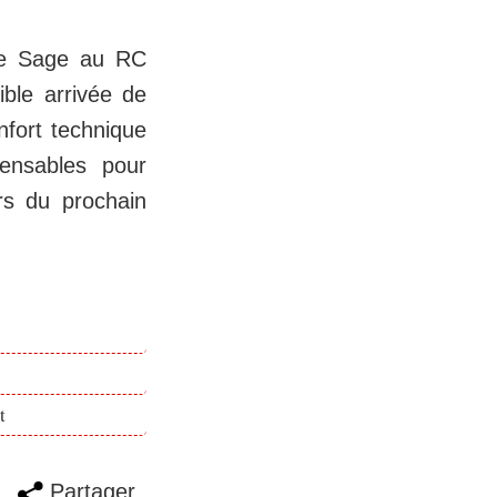
rre Sage au RC
ible arrivée de
nfort technique
pensables pour
ors du prochain
t
Partager