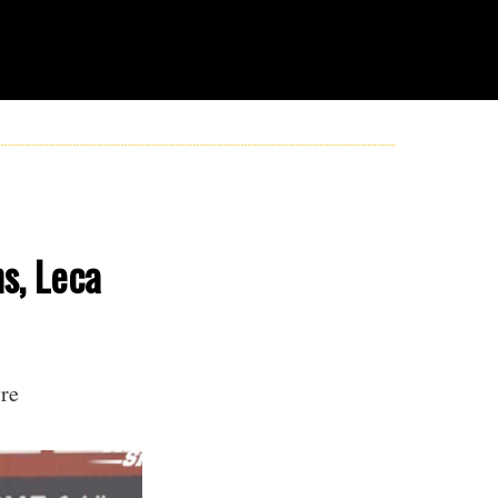
s, Leca
re