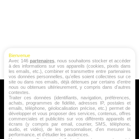
Bienvenue
Avec 146
partenaires
, nous souhaitons stocker et accéder
à des informations sur vos appareils (cookies, pixels dans
les emails, etc.), combiner et transmettre entre partenaires
vos données personnelles, qu'elles soient collectées sur ce
site ou dans nos emails, déjà détenues par certains d'entre
nous ou obtenues ultérieurement, y compris dans d'autres
A PROPOS
contextes.
Traiter ces données (identifiants, navigation, préférences,
Qui sommes nous ?
achats, programmes de fidélité, adresses IP, postales et
emails, téléphone, géolocalisation précise, etc.) permet de
Mentions Légales
développer et vous proposer des services, contenus, offres
Publicité
commerciales et publicités sur vos différents appareils et
écrans (y compris par email, courrier, SMS, téléphone,
Politique de Cookies
audio, et vidéo), de les personnaliser, d'en mesurer la
Contact
performance, et d'étudier les audiences.