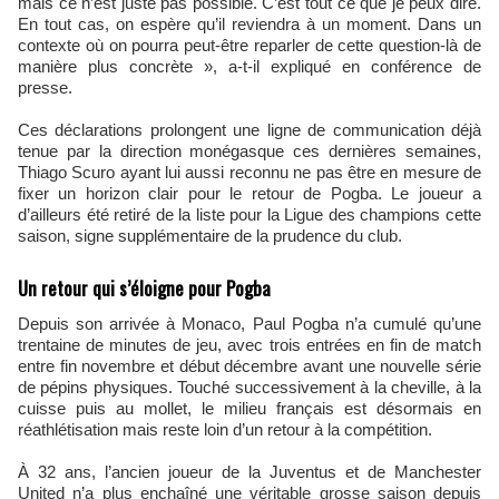
mais ce n’est juste pas possible. C’est tout ce que je peux dire.
En tout cas, on espère qu’il reviendra à un moment. Dans un
contexte où on pourra peut-être reparler de cette question-là de
manière plus concrète », a-t-il expliqué en conférence de
presse.
Ces déclarations prolongent une ligne de communication déjà
tenue par la direction monégasque ces dernières semaines,
Thiago Scuro ayant lui aussi reconnu ne pas être en mesure de
fixer un horizon clair pour le retour de Pogba. Le joueur a
d’ailleurs été retiré de la liste pour la Ligue des champions cette
saison, signe supplémentaire de la prudence du club.
Un retour qui s’éloigne pour Pogba
Depuis son arrivée à Monaco, Paul Pogba n’a cumulé qu’une
trentaine de minutes de jeu, avec trois entrées en fin de match
entre fin novembre et début décembre avant une nouvelle série
de pépins physiques. Touché successivement à la cheville, à la
cuisse puis au mollet, le milieu français est désormais en
réathlétisation mais reste loin d’un retour à la compétition.
À 32 ans, l’ancien joueur de la Juventus et de Manchester
United n’a plus enchaîné une véritable grosse saison depuis