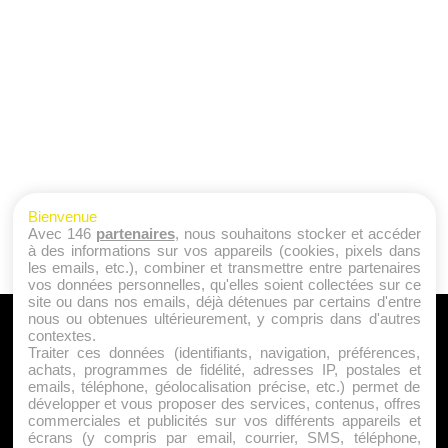
Bienvenue
Avec 146
partenaires
, nous souhaitons stocker et accéder
à des informations sur vos appareils (cookies, pixels dans
les emails, etc.), combiner et transmettre entre partenaires
vos données personnelles, qu'elles soient collectées sur ce
site ou dans nos emails, déjà détenues par certains d'entre
nous ou obtenues ultérieurement, y compris dans d'autres
A PROPOS
contextes.
Traiter ces données (identifiants, navigation, préférences,
Qui sommes nous ?
achats, programmes de fidélité, adresses IP, postales et
emails, téléphone, géolocalisation précise, etc.) permet de
Mentions Légales
développer et vous proposer des services, contenus, offres
Publicité
commerciales et publicités sur vos différents appareils et
écrans (y compris par email, courrier, SMS, téléphone,
Politique de Cookies