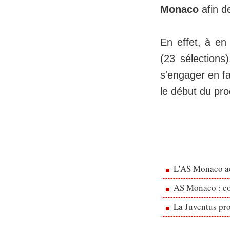
Monaco
afin d
En effet, à en 
(23 sélections)
s'engager en f
le début du pr
L'AS Monaco ac
AS Monaco : cou
La Juventus pr