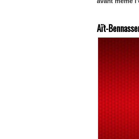
avant même l'
Aït-Bennasser