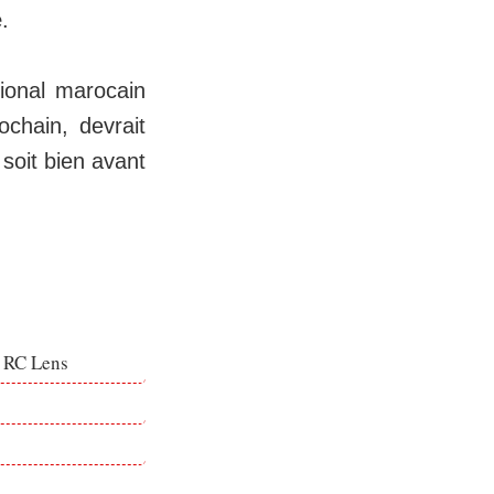
e
.
tional marocain
ochain, devrait
 soit bien avant
e RC Lens