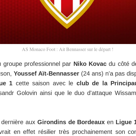
AS Monaco Foot : Ait Bennasser sur le départ !
du groupe professionnel par
Niko Kovac
du côté de
ison,
Youssef Aït-Bennasser
(24 ans) n'a pas dis
ue 1
cette saison avec le
club de la Principa
eksandr Golovin ainsi que le duo d'attaque Wiss
n dernière aux
Girondins de Bordeaux
en
Ligue 
rait en effet résilier très prochainement son con