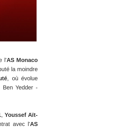
 l'
AS Monaco
puté la moindre
uté
, où évolue
am Ben Yedder -
1
,
Youssef Aït-
trat avec l'
AS