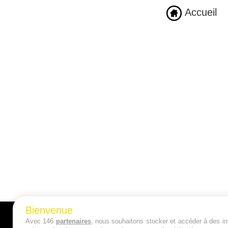
Accueil
Bienvenue
Avec 146
partenaires
, nous souhaitons stocker et accéder à des inf
A PROPOS