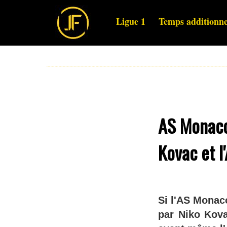
Ligue 1
Temps additionne
AS Monaco 
Kovac et l
Si l'AS Monac
par Niko Kova