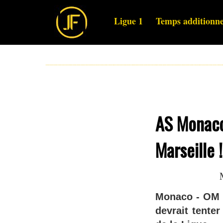
Ligue 1
Temps additionne
AS Monaco 
Marseille !
Monaco - OM c
devrait tente