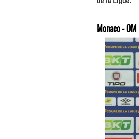
de la Ligue.
Monaco - OM :