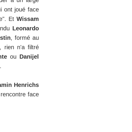
éder à un large
i ont joué face
e". Et
Wissam
tendu
Leonardo
stin
, formé au
rien n'a filtré
mte
ou
Danijel
.
amin Henrichs
rencontre face