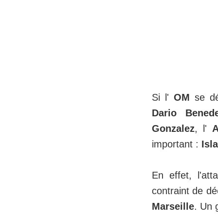
Si l'
OM
se dép
Dario Benede
Gonzalez
, l'
important :
Isl
En effet, l'at
contraint de dé
Marseille
. Un 