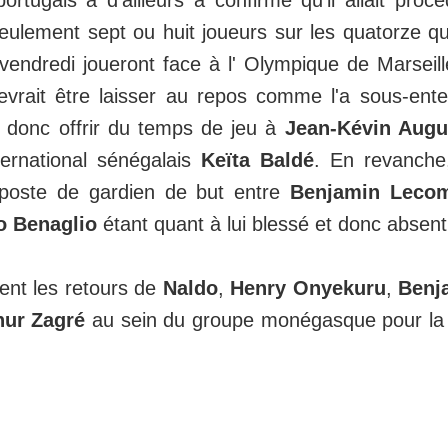
ortugais a d'ailleurs a confirmé qu'il allait proc
eulement sept ou huit joueurs sur les quatorze qu
endredi joueront face à l' Olympique de Marseill
vrait être laisser au repos comme l'a sous-en
a donc offrir du temps de jeu à
Jean-Kévin Augu
nternational sénégalais
Keïta Baldé
. En revanche, 
 poste de gardien de but entre
Benjamin Leco
o Benaglio
étant quant à lui blessé et donc absent
nt les retours de
Naldo
,
Henry Onyekuru
,
Benj
hur Zagré
au sein du groupe monégasque pour la 