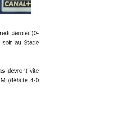
edi dernier (0-
 soir au Stade
as
devront vite
OM (défaite 4-0