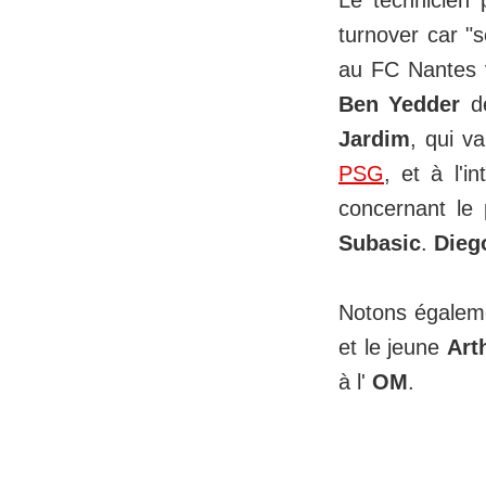
Le technicien p
turnover car "s
au FC Nantes v
Ben Yedder
de
Jardim
, qui v
PSG
, et à l'i
concernant le
Subasic
.
Dieg
Notons égaleme
et le jeune
Art
à l'
OM
.