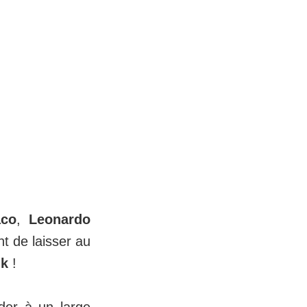
co
,
Leonardo
t de laisser au
ik
!