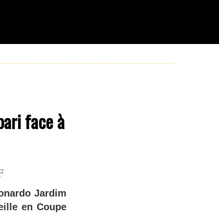
ari face à
F
eonardo Jardim
eille en Coupe